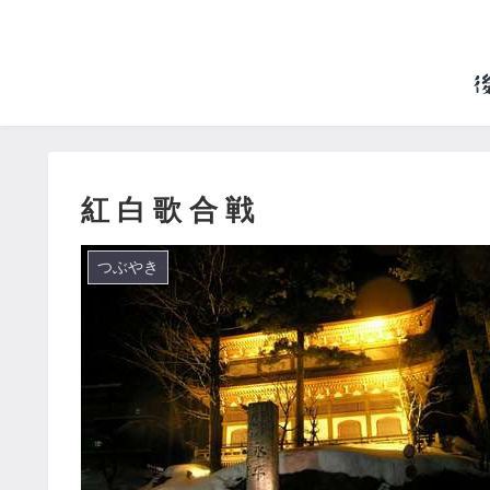
紅 白 歌 合 戦
つぶやき