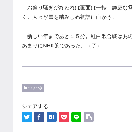
お祭り騒ぎが終われば画面は一転、静寂な雪
く。人々が雪を踏みしめ初詣に向かう。
新しい年まであと１５分。紅白歌合戦はあの
あまりにNHK的であった。（了）
つぶやき
シェアする