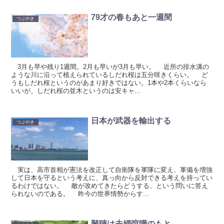
79才の春もあと一週間
つぶやき
3月も早や残り1週間。2月も早いが3月も早い。 近所の排水溝の
ような川に沿って植えられているしだれ桜は五分咲きくらい。 ど
うもしだれ桜というのがあまり好きではない。1本や2本くらいなら
いいが、しだれ桜の並木というのは安キャ...
日本が武器を輸出する
つぶやき
実は、高市首相が憲法を改正して自衛隊を軍隊に変え、軍備を増強
して日本を守るという考えに、真っ向から反対できる考えを持ってい
るわけではない。 敵が攻めてきたらどうする、という問いに答え
られないのである。 昨今の世界情勢からす...
難聴は夫婦喧嘩のもと