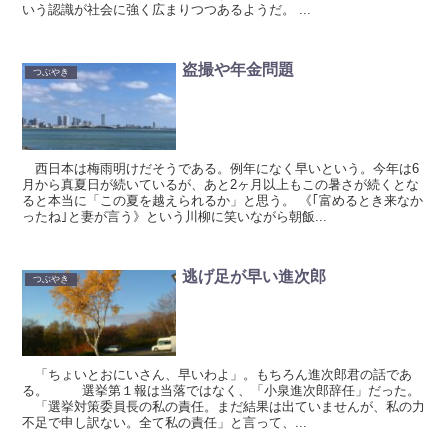
いう認識が社会に強く広まりつつあるようだ。 ...
盗撮や年金問題
つぶやき
西日本は梅雨明けだそうである。例年になく早いという。今年は6
月から真夏日が続いているが、あと2ヶ月以上もこの暑さが続くとな
ると本当に「この夏を越えられるか」と思う。 《｢富めるとき来なか
ったね｣と妻が言う》という川柳に笑いながら朝飯...
逃げ足が早い進次郎
つぶやき
「ちょいとおにいさん、早いわよ」。もちろん進次郎君の話であ
る。 選挙第１報は当落ではなく、「小泉進次郎辞任」だった。
「選挙対策委員長の私の責任。まだ結果は出ていませんが、私の力
不足で申し訳ない。全て私の責任」と言って、...