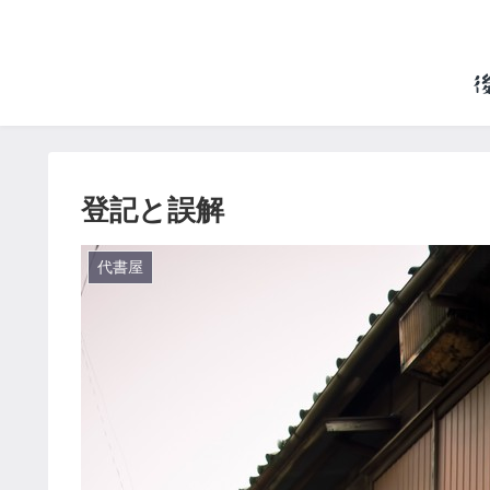
登記と誤解
代書屋