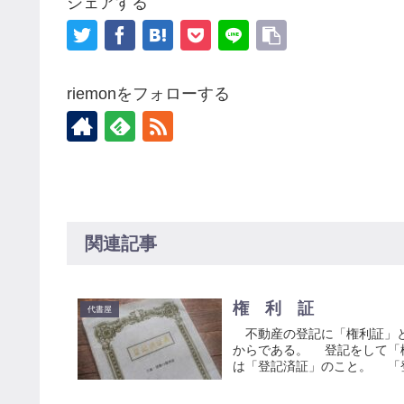
シェアする
riemonをフォローする
関連記事
権 利 証
代書屋
不動産の登記に「権利証」と
からである。 登記をして「
は「登記済証」のこと。 「登