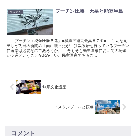
プーチン圧勝・天皇と能登半島
つぶやき
「プーチン大統領圧勝５選」=得票率過去最高８７％= こんな見
出しが先日の新聞の１面に載ったが、独裁政治を行っているプーチン
に選挙は必要なのであろうか。 そもそも民主国家において大統領
が５選ということがおかしい。民主国家であるこ...
無形文化遺産
イスタンブールと原爆
コメント