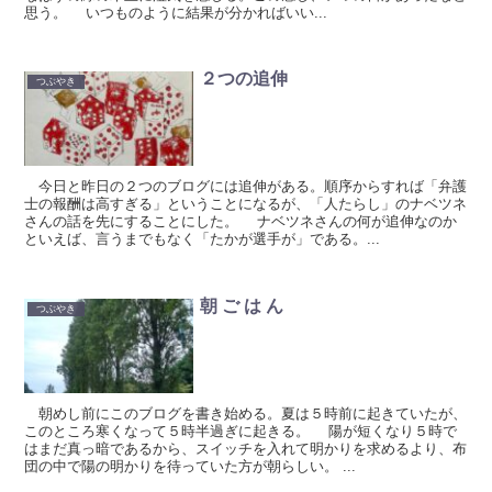
思う。 いつものように結果が分かればいい...
２つの追伸
つぶやき
今日と昨日の２つのブログには追伸がある。順序からすれば「弁護
士の報酬は高すぎる」ということになるが、「人たらし」のナベツネ
さんの話を先にすることにした。 ナベツネさんの何が追伸なのか
といえば、言うまでもなく「たかが選手が」である。...
朝 ご は ん
つぶやき
朝めし前にこのブログを書き始める。夏は５時前に起きていたが、
このところ寒くなって５時半過ぎに起きる。 陽が短くなり５時で
はまだ真っ暗であるから、スイッチを入れて明かりを求めるより、布
団の中で陽の明かりを待っていた方が朝らしい。 ...