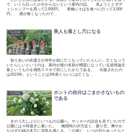
て、いくら払ったか分からないという家内の話。 糸ようじとボデ
ィシャンプーを買って2,000円。 青梅にそばを食べに行って3,000
円。 酒が無くなったので...
美人も落とし穴になる
つぶやき
知り合いの弁護士が何年か前に亡くなっていたらしい。亡くなって
いたらしいというのは、家内が彼の名前が標題になっている追悼論文
集というものを偶然スマホで目にしたからである。 出版されたの
は2023年。ということは3年前くらいには亡くな...
ホントの自分はごまかさないもの
つぶやき
である
きのう久しぶりにいつもの公園へ。サッカーの試合を見ていたので
公園には４時過ぎに着いた。 梅雨時の夕方近く、曇り空。爽やか
なはずの緑の木立に湿気を感じる。この感じ、いつの日かあったなと