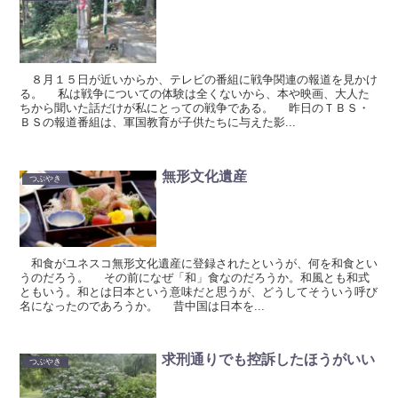
８月１５日が近いからか、テレビの番組に戦争関連の報道を見かけ
る。 私は戦争についての体験は全くないから、本や映画、大人た
ちから聞いた話だけが私にとっての戦争である。 昨日のＴＢＳ・
ＢＳの報道番組は、軍国教育が子供たちに与えた影...
無形文化遺産
つぶやき
和食がユネスコ無形文化遺産に登録されたというが、何を和食とい
うのだろう。 その前になぜ「和」食なのだろうか。和風とも和式
ともいう。和とは日本という意味だと思うが、どうしてそういう呼び
名になったのであろうか。 昔中国は日本を...
求刑通りでも控訴したほうがいい
つぶやき