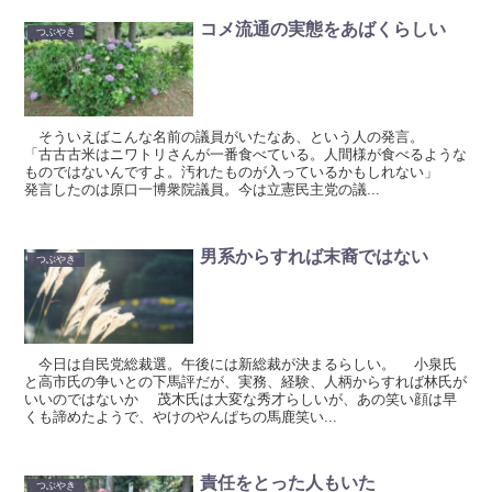
コメ流通の実態をあばくらしい
つぶやき
そういえばこんな名前の議員がいたなあ、という人の発言。
「古古古米はニワトリさんが一番食べている。人間様が食べるような
ものではないんですよ。汚れたものが入っているかもしれない」
発言したのは原口一博衆院議員。今は立憲民主党の議...
男系からすれば末裔ではない
つぶやき
今日は自民党総裁選。午後には新総裁が決まるらしい。 小泉氏
と高市氏の争いとの下馬評だが、実務、経験、人柄からすれば林氏が
いいのではないか 茂木氏は大変な秀才らしいが、あの笑い顔は早
くも諦めたようで、やけのやんぱちの馬鹿笑い...
責任をとった人もいた
つぶやき