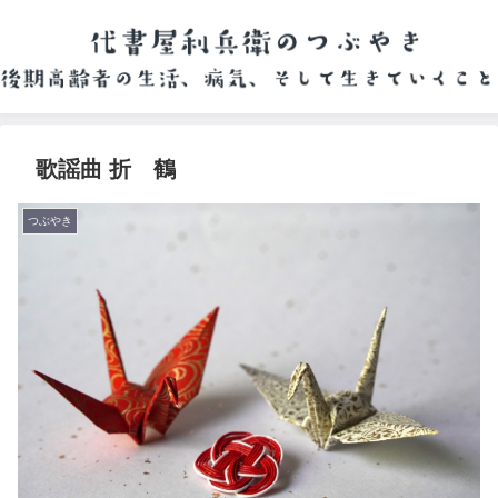
歌謡曲 折 鶴
つぶやき