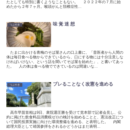
たとしても特別に書くようなこともない。 ２０２２年の７月に始
めたから２年７ヶ月。喉頭がんと頚椎症性...
味 覚 迷 想
つぶやき
たまに出かける青梅のそば屋さんの口上書に、「昔医者から人間の
体は毎日食べる物からできているから、口にする物には十分注意しな
ければいけない、という話を聞いてそば屋を始めた」、と書いてあっ
た。 人の体は食べる物でできているのは間違いな...
ブレることなく改憲を進める
つぶやき
高市早苗首相は9日、衆院選圧勝を受けて党本部で記者会見し、公
約に掲げた飲食料品消費税ゼロの検討を始めることと、憲法改正につ
いて国民投票実施に向けた環境整備を進める、と表明した。 内閣
総理大臣として靖国参拝をされるかどうかはまだ表明...