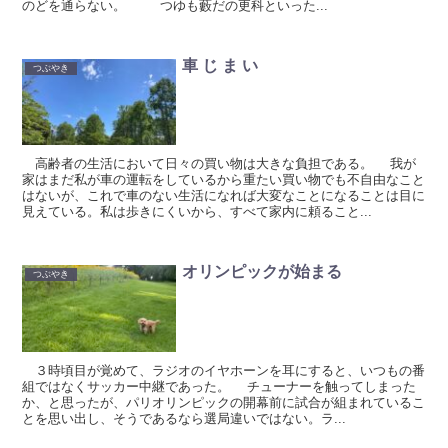
のどを通らない。 つゆも藪だの更科といった...
車 じ ま い
つぶやき
高齢者の生活において日々の買い物は大きな負担である。 我が
家はまだ私が車の運転をしているから重たい買い物でも不自由なこと
はないが、これで車のない生活になれば大変なことになることは目に
見えている。私は歩きにくいから、すべて家内に頼ること...
オリンピックが始まる
つぶやき
３時頃目が覚めて、ラジオのイヤホーンを耳にすると、いつもの番
組ではなくサッカー中継であった。 チューナーを触ってしまった
か、と思ったが、パリオリンピックの開幕前に試合が組まれているこ
とを思い出し、そうであるなら選局違いではない。ラ...