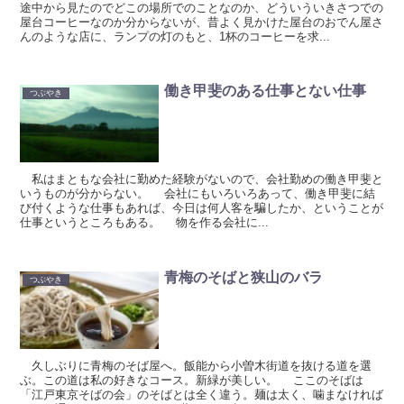
途中から見たのでどこの場所でのことなのか、どういういきさつでの
屋台コーヒーなのか分からないが、昔よく見かけた屋台のおでん屋さ
んのような店に、ランプの灯のもと、1杯のコーヒーを求...
働き甲斐のある仕事とない仕事
つぶやき
私はまともな会社に勤めた経験がないので、会社勤めの働き甲斐と
いうものが分からない。 会社にもいろいろあって、働き甲斐に結
び付くような仕事もあれば、今日は何人客を騙したか、ということが
仕事というところもある。 物を作る会社に...
青梅のそばと狭山のバラ
つぶやき
久しぶりに青梅のそば屋へ。飯能から小曽木街道を抜ける道を選
ぶ。この道は私の好きなコース。新緑が美しい。 ここのそばは
「江戸東京そばの会」のそばとは全く違う。麺は太く、噛まなければ