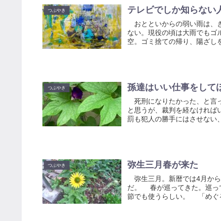
テレビでしか知らない
つぶやき
おとといからの弱い雨は、き
ない。現役の頃は大雨でもゴ
空。ゴミ捨ての帰り、陽ざしを
孫達はいい仕事をして
つぶやき
死刑になりたかった、と言っ
と思うが、裁判を経なければ
罰も犯人の勝手にはさせない、
弥生三月春が来た
つぶやき
弥生三月。新暦では4月から
だ。 春が巡ってきた。巡っ
節でも使うらしい。 「めぐる