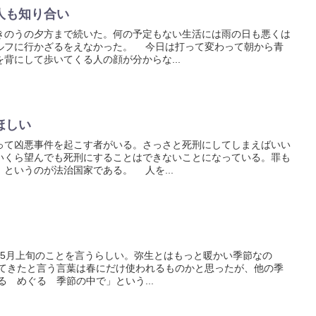
人も知り合い
のうの夕方まで続いた。何の予定もない生活には雨の日も悪くは
ルフに行かざるをえなかった。 今日は打って変わって朝から青
背にして歩いてくる人の顔が分からな...
ほしい
て凶悪事件を起こす者がいる。さっさと死刑にしてしまえばいい
いくら望んでも死刑にすることはできないことになっている。罪も
というのが法治国家である。 人を...
5月上旬のことを言うらしい。弥生とはもっと暖かい季節なの
てきたと言う言葉は春にだけ使われるものかと思ったが、他の季
 めぐる 季節の中で」という...