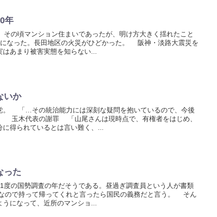
0年
。その頃マンション住まいであったが、明け方大きく揺れたこと
犠牲になった。長田地区の火災がひどかった。 阪神・淡路大震災を
はあまり被害実態を知らない...
ないか
。 「…その統治能力には深刻な疑問を抱いているので、今後
」 玉木代表の謝罪 「山尾さんは現時点で、有権者をはじめ、
に得られているとは言い難く、...
なった
1度の国勢調査の年だそうである。昼過ぎ調査員という人が書類
なので持って帰ってくれと言ったら国民の義務だと言う。 そん
うになって、近所のマンショ...