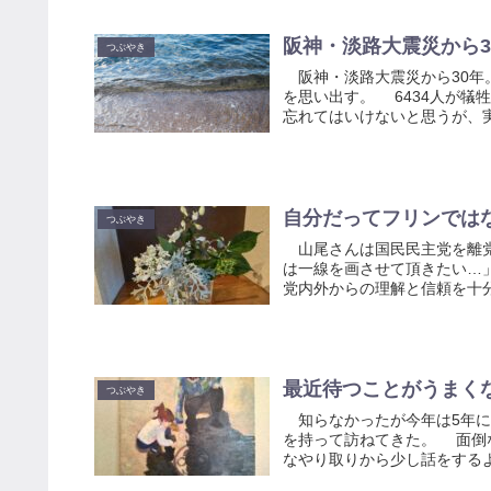
阪神・淡路大震災から3
つぶやき
阪神・淡路大震災から30年
を思い出す。 6434人が
忘れてはいけないと思うが、実
自分だってフリンでは
つぶやき
山尾さんは国民民主党を離党
は一線を画させて頂きたい…
党内外からの理解と信頼を十分
最近待つことがうまく
つぶやき
知らなかったが今年は5年に
を持って訪ねてきた。 面倒
なやり取りから少し話をするよ