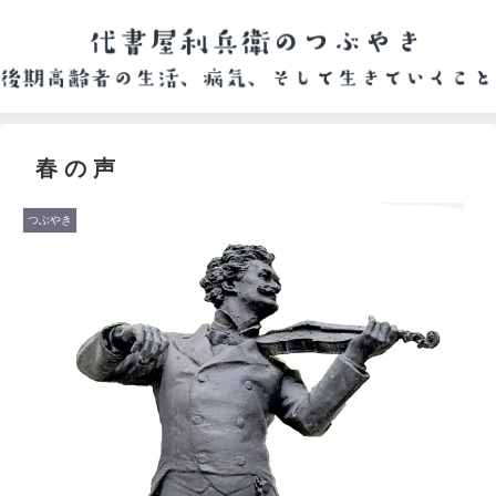
春 の 声
つぶやき