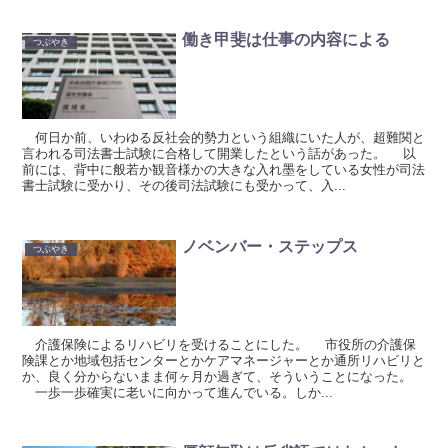
働き甲斐は仕事の内容による
つぶやき
何日か前、いわゆる反社会的勢力という組織にいた人が、超難関と
言われる司法書士試験に合格して開業したという話があった。 以
前には、背中に般若か観音様かの大きな入れ墨をしている女性が司法
書士試験に受かり、その後司法試験にも受かって、入...
ノベンバー・ステップス
つぶやき
介護保険によるリハビリを受けることにした。 市役所の介護保
険課とか地域包括センターとかケアマネージャーとか通所リハビリと
か、良く分からないまま何ヶ月か過ぎて、そういうことになった。
一歩一歩確実に老いに向かって進んでいる。しか...