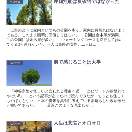
厚顔無恥は反省語ではなかった
つぶやき
以前のように家内といつもの公園を歩く。家内に息切れはないよう
である。このまま順調に回復してほしい。 公園は金木犀が満開。
この公園には金木犀が多い。 ウォーキングコースを逆行して歩い
てくる3人連れがいた。一人は高齢の女性。二人は...
肌で感じることは大事
つぶやき
「神谷宗幣が怪しいと言われる理由４選！ エピソードが衝撃的で
やばい⁉」 という記事があったので読んでみたが、ちっとも怪しく
もやばくもない。日本の将来を真剣に考えている素晴らしい政治家だ
と書いてあった。 最近このような見出しが...
人生は悲哀とオロオロ
つぶやき