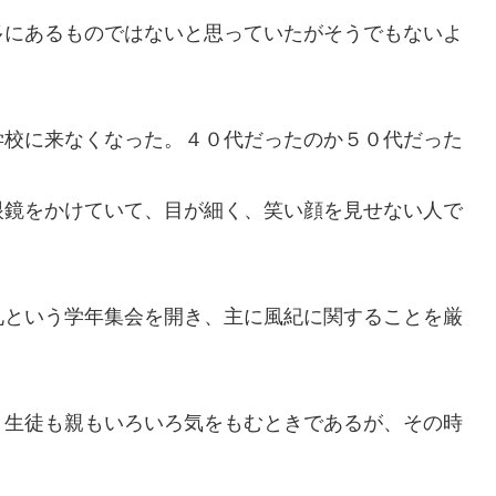
にあるものではないと思っていたがそうでもないよ
校に来なくなった。４０代だったのか５０代だった
眼鏡をかけていて、目
が
細
く、笑い顔を見せない人で
。
礼という学年集会
を開き
、
主に
風紀に関することを厳
、
生徒
も親もいろいろ気をもむときであるが、その時
。