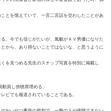
のことを憶えていて、一言二言話を交わしたことがあ
る。今でも信じがたいが、風貌が
ＡＶ男優になりた
ことから
、あり得ないことではないな、と思
うように
遠くを見つめる先生のスナップ写真を特別に掲載し
員動員し傍聴席埋める
」
テレビでも報道されていることである。
へのわいせつ事件の裁判で、一般の人が傍聴できない