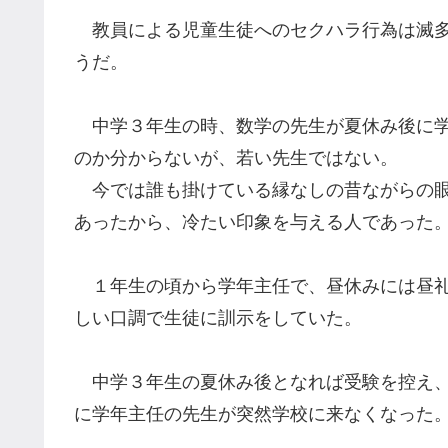
教員による児童生徒へのセクハラ行為は滅多
うだ。
中学３年生の時、数学の先生が夏休み後に学
のか分からないが、若い先生ではない。
今では誰も掛けている縁なしの
昔
ながらの
あったから
、
冷たい印象を
与える
人であった
１年生の頃から学年
主任
で
、昼休みには昼
しい口調で生徒に訓示をしていた。
中学３年生の夏休み後となれば受験を控え
に学年主任の先生が突然学校に来なくなった