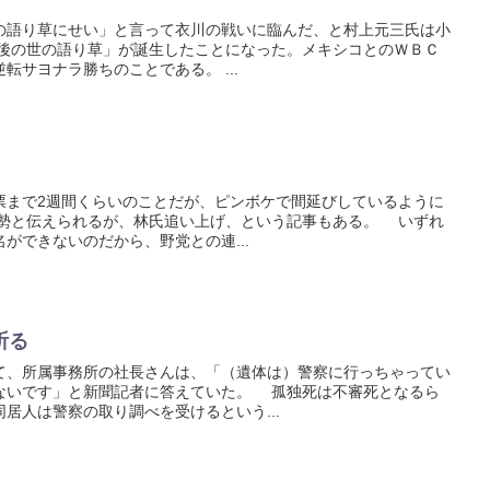
語り草にせい」と言って衣川の戦いに臨んだ、と村上元三氏は小
後の世の語り草」が誕生したことになった。メキシコとのＷＢＣ
転サヨナラ勝ちのことである。 ...
まで2週間くらいのことだが、ピンボケで間延びしているように
と伝えられるが、林氏追い上げ、という記事もある。 いずれ
ができないのだから、野党との連...
祈る
、所属事務所の社長さんは、「（遺体は）警察に行っちゃってい
ないです」と新聞記者に答えていた。 孤独死は不審死となるら
居人は警察の取り調べを受けるという...