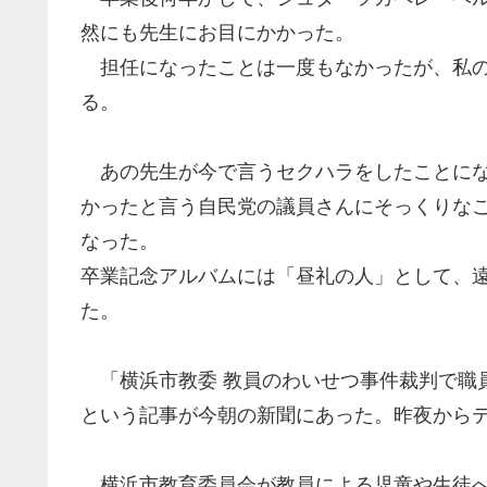
然にも先生にお目にかかった。
担任になったことは
一
度もなかったが、私
る。
あの先生が今で言うセクハラをしたことにな
かったと言う
自民党の
議員さんにそっくりな
なった
。
卒業記念アルバムには「昼礼の人」として、
た。
「
横浜市教委
教員のわいせつ事件裁判で職
という記事が今朝の新聞にあった。昨夜から
横浜市教育委員会が教員による児童や生徒