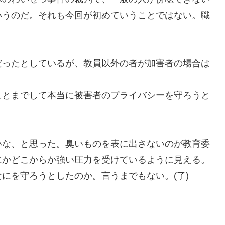
いうのだ。それも今回が初めていうことではない。
職
だったとしてい
るが、教員以外
の者
が加害者の場合は
ことまでして本当に被害者のプライバシーを守ろうと
な、と思った。臭いものを表に出さないのが
教育委
にかどこからか強い圧力を受けているように
見える。
なにを守ろうとしたのか。言うまでもない。
(
了
)