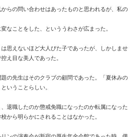
兄からの問い合わせはあったものと思われるが、
私の
に
変なことを
した、といううわさが広まった。
は思えないほど大人びた子で
あったが、
しかしませ
で
控え目な美人であった。
問題の先生はそのクラブの顧問であった。
「
夏休みの
、ということ
らしい。
、退職したのか懲戒免職になったのか転属になった
学校から明らかにされることはなかった。
ルリンの
演奏会が新宿の厚生年金会館であった時
、
偶