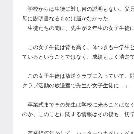
学校からは
生徒に対し
何の説明もない。父
母に説明書なるものは届かなかった。
生徒たちの間に、先生が２年生の女子生徒
この女子生徒は背も高く、体つきも中学生と
ている
と
いうことではなく、成績もよく
清楚
この女子生徒は放送クラブに入っていて、
クラブ活動の
放送室で先生
が女子生徒
に…
」
卒業式までその先生は学校に来ることはなく
のか
、
このことに関する情報は
その後も
一切
卒業後何年かして
、
シュターツカペレ・ベ