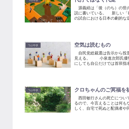
つぶやき
源義経は「後（のち）の世の
説に書いている。 新しい「
の試合における日本の劇的な逆
空気は読むもの
つぶやき
自民党総裁選は告示から投票
見える。 小泉進次郎氏優勢
にしても自公だけでは首班指名
クロちゃんのご冥福を
つぶやき
西田敏行さんの死亡について
るので、今言えることは何も
しく、自宅で死ぬと配偶者や同