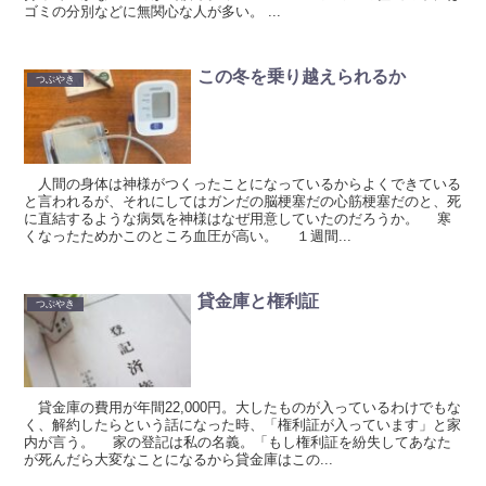
ゴミの分別などに無関心な人が多い。 ...
この冬を乗り越えられるか
つぶやき
人間の身体は神様がつくったことになっているからよくできている
と言われるが、それにしてはガンだの脳梗塞だの心筋梗塞だのと、死
に直結するような病気を神様はなぜ用意していたのだろうか。 寒
くなったためかこのところ血圧が高い。 １週間...
貸金庫と権利証
つぶやき
貸金庫の費用が年間22,000円。大したものが入っているわけでもな
く、解約したらという話になった時、「権利証が入っています」と家
内が言う。 家の登記は私の名義。「もし権利証を紛失してあなた
が死んだら大変なことになるから貸金庫はこの...