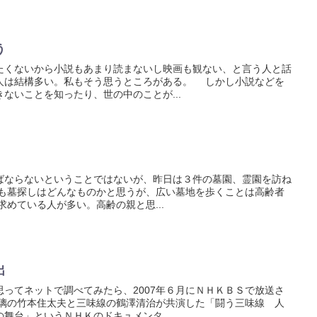
う
くないから小説もあまり読まないし映画も観ない、と言う人と話
人は結構多い。私もそう思うところがある。 しかし小説などを
ないことを知ったり、世の中のことが...
ならないということではないが、昨日は３件の墓園、霊園を訪ね
も墓探しはどんなものかと思うが、広い墓地を歩くことは高齢者
めている人が多い。高齢の親と思...
出
ってネットで調べてみたら、2007年６月にＮＨＫＢＳで放送さ
璃の竹本住太夫と三味線の鶴澤清治が共演した「闘う三味線 人
舞台」というＮＨＫのドキュメンタ...