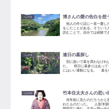
博さんの愛の告白を想
つぶやき
他人の作り話に一喜一憂した
をしたことがある。そういう
読むことで、自分では経験でき
連日の墓探し
つぶやき
別に急いで墓を買わなければ
た。 祭日に墓参りはあって
にはいい運動になる。 墓を求
竹本住太夫さんの思い
つぶやき
何年前に見たのだろうかと思
れたものだった。 人形浄瑠
間国宝に挑む 文楽一期一会の