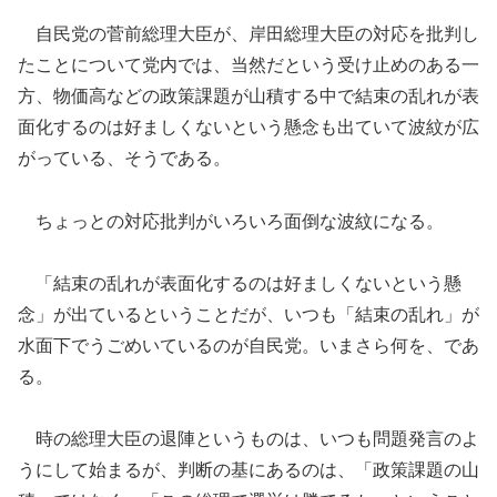
自民党の菅前総理大臣が、岸田総理大臣の対応を批判し
たことについて
党内では、当然だという受け止め
の
ある一
方、
物価高などの政策課題が山積する中で
結束の乱れが表
面化するのは好ましくないという懸念も出ていて波紋が広
がってい
る
、
そうである。
ちょっとの対応批判がいろいろ面倒な波紋になる。
「結束の乱れが
表面化するのは好ましくないという懸
念
」が
出てい
るということだが、いつも「結束の乱れ」が
水面下でうごめいているのが自民党。いまさら何を、であ
る。
時の総理大臣の退陣というものは
、
いつも
問題発言のよ
うに
して
始まるが、
判断の
基
にあるのは
、
「
政策課題
の
山