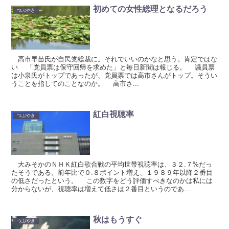
初めての女性総理となるだろう
つぶやき
高市早苗氏が自民党総裁に。それでいいのかなと思う。肯定ではな
い 「党員票は保守回帰を求めた」と毎日新聞は報じる。 議員票
は小泉氏がトップであったが、党員票では高市さんがトップ。そうい
うことを指してのことなのか。 高市さ...
紅白視聴率
つぶやき
大みそかのＮＨＫ紅白歌合戦の平均世帯視聴率は、３２.７%だっ
たそうである。前年比で０.８ポイント増え、１９８９年以降２番目
の低さだったという。 この数字をどう評価すべきなのかは私には
分からないが、視聴率は増えて低さは２番目というのであ...
秋はもうすぐ
つぶやき