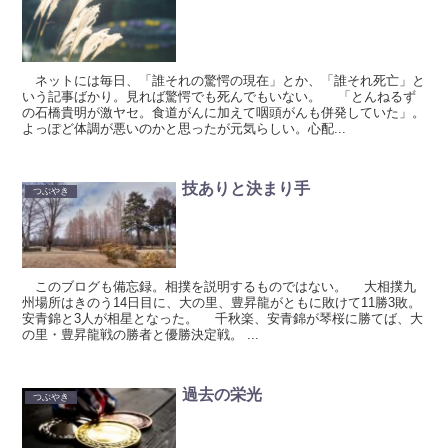
ネットには毎日、「誰それの驚愕の現在」とか、「誰それ死亡」と
いう記事ばかり。見れば驚愕でも死んでもいない。 「とんねるず
の石橋貴明が激ヤセ。食道がんに加えて咽頭がんも併発していた」。
よっぽど体調が悪いのかと思ったが元気らしい。心配...
技ありと決まり手
つぶやき
このブログも備忘録。相撲を説明するものではない。 大相撲九
州場所はきのう14日目に、大の里、豊昇龍がともに敗けて11勝3敗。
安青錦と3人が相星となった。 千秋楽、安青錦が琴桜に勝てば、大
の里・豊昇龍戦の勝者と優勝決定戦。 ...
過去の栄光
つぶやき