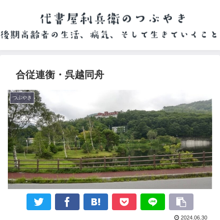
合従連衡・呉越同舟
つぶやき
2024.06.30