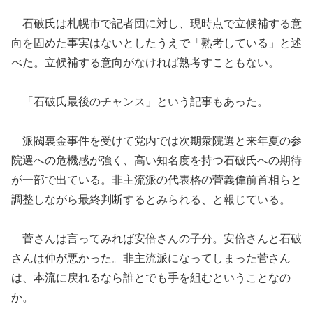
石破氏は
札幌市で記者団に対し、
現時点で立候補する意
向を固めた事実はない
と
したうえで「熟考している」と述
べ
た。
立候補する意向がなければ
熟考すこともない。
「石破氏最後のチャンス」という記事もあった。
派閥裏金事件を受けて党内では次期衆院選と来年夏の参
院選への危機感が強く、高い知名度を持つ石破氏への期待
が一部で出ている。非主流派の代表格の菅義偉前首相らと
調整しながら最終判断するとみられる
、と報じている。
菅さんは言ってみれば安倍さんの子分。安倍さんと石破
さんは仲が悪かった。
非主流派
になってしまった菅さん
は、本流に戻れるなら誰とでも手を組
む
ということなの
か。