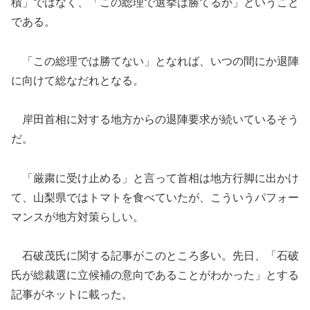
積
」
ではなく、
「この総理で
選挙は勝てるか
」
ということ
である。
「この総理では
勝てない」となれば、いつの間にか退陣
に向けて総なだれとなる。
岸田
首相
に対する
地方からの退陣要求
が続いているそう
だ。
「厳粛に受け止め
る
」
と言って首相は
地方行脚
に出かけ
て、
山梨県ではトマトを食べていたが、こういうパフォー
マンスが地方対策らしい。
石破
茂氏に関する記事が
このところ多い
。先日、
「石破
氏が
総裁選に立候補
の
意向であることが
わかった」とする
記事がネットに載った。