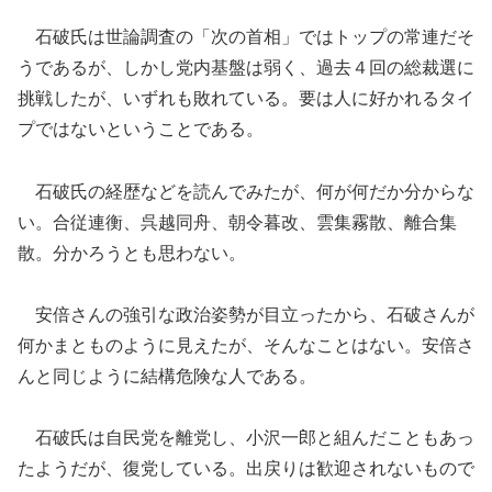
石破氏は
世論調査の「次の首相」ではトップの常連
だそ
うであるが、しかし
党内基盤は弱く
、
過去
４
回の総裁選に
挑戦したが、いずれも敗れ
ている。要は人に好かれるタイ
プではないということである。
石破氏の経歴などを読んでみたが、何が何だか分からな
い。
合従連衡
、
呉越同舟
、
朝令暮改
、
雲集霧散
、
離合集
散
。
分かろうとも思わない。
安倍さんの強引な政治姿勢が目立ったから、石破さんが
何かまとものように見えたが、そんなことはない。安倍さ
んと同じように結構危険な人である。
石破氏は自民党を離党し、小沢一郎と組んだこともあっ
たようだが、復党している
。
出戻りは歓迎されないもので