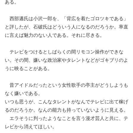
ある。
西部邁氏は小沢一郎を
、
「背広を着たゴロツキである」
と評したが、石破氏はどういう人になるのだろうか。率直
に言えば魅力のない人である。それに尽きる。
テレビをつけるとしばらくの間リモコン操作ができな
い。その間、嫌いな
政治家や
タレントなどがゴキブリのよ
うに映ることがある。
昔アイドルだったという女性歌手の亭主
がどうしようも
なく嫌いである
。
いつも思うが、こんなタレントがなんでテレビに出て稼げ
るのだろうか。なんの能力も持っていないように見える。
エラそうに判ったようなことを言う漫才芸人と共に、テ
レビから消えてほしい。