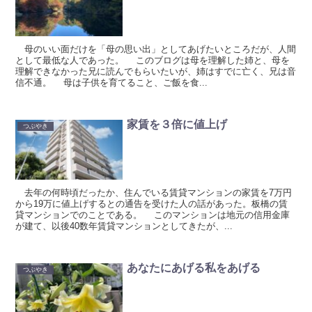
母のいい面だけを「母の思い出」としてあげたいところだが、人間
として最低な人であった。 このブログは母を理解した姉と、母を
理解できなかった兄に読んでもらいたいが、姉はすでに亡く、兄は音
信不通。 母は子供を育てること、ご飯を食...
家賃を３倍に値上げ
つぶやき
去年の何時頃だったか、住んでいる賃貸マンションの家賃を7万円
から19万に値上げするとの通告を受けた人の話があった。板橋の賃
貸マンションでのことである。 このマンションは地元の信用金庫
が建て、以後40数年賃貸マンションとしてきたが、...
あなたにあげる私をあげる
つぶやき