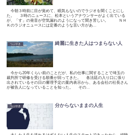
今朝３時前に目が覚めて、眠気もないのでラジオを聞くことにし
た。 ３時のニュースに、松本というアナウンサーがよく出ている
が、「す」の発音が空気漏れのようになって聞き苦しい。 ＮＨ
Ｋのラジオニュースには定番のような言い方があ...
綺麗に生きた人はつまらない人
つぶやき
今から20年くらい前のことだが、私の仕事に関することで埼玉の
裁判所で研修を受ける順番が回ってきた。 各法廷の入り口に張り
出されているその日の審理予定の案内表示から、ある会社の社長さん
が被告人になっていることを知った。 その...
分からないままの人生
つぶやき
大した人生を送れるはずもない人生のスタートであったから、経験