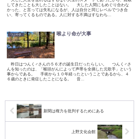
してきたことも大したことはない。 大した人間にもめぐり合わな
かった、と言っては失礼になるが、人は自分と同じレベルでつき合
い、寄ってくるものである。人に対する不満はすなわち...
喉より命が大事
つぶやき
昨日はつんく♂さんの５６才の誕生日だったらしい。 つんく♂さ
んを知ったのは、「喉頭がんによって声帯を全摘した元歌手」という
事からである。 手術から１０年経ったということであるから、４
６歳のときに発症したことになる。 音...
新聞は権力を批判するためにある
上野文化会館