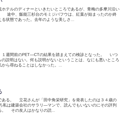
いい
ホテルのディナーといきたいところであるが、青梅の多摩川沿い
。 途中、飯能三杉台のモミジバフウは、紅葉が始まったのか終
る状態であった。去年のような美しさ...
１週間前のPET―CTの結果を踏まえての検診となった。 いつ
からの説明はない。何も説明がないということは、なにも悪いところ
から尋ねることはしなかった。...
る
ある。 立花さんが「田中角栄研究」を発表したのは３４歳の
ろ私は建築会社のサラリ―マンで、読んでもいないのにその評判
。 その友人はかなりの読...