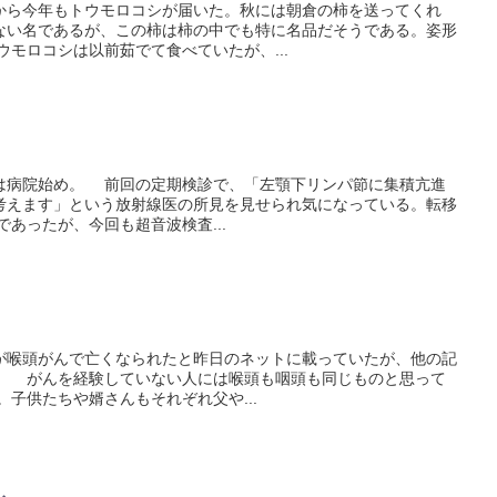
ら今年もトウモロコシが届いた。秋には朝倉の柿を送ってくれ
ない名であるが、この柿は柿の中でも特に名品だそうである。姿形
モロコシは以前茹でて食べていたが、...
病院始め。 前回の定期検診で、「左顎下リンパ節に集積亢進
考えます」という放射線医の所見を見せられ気になっている。転移
あったが、今回も超音波検査...
喉頭がんで亡くなられたと昨日のネットに載っていたが、他の記
。 がんを経験していない人には喉頭も咽頭も同じものと思って
子供たちや婿さんもそれぞれ父や...