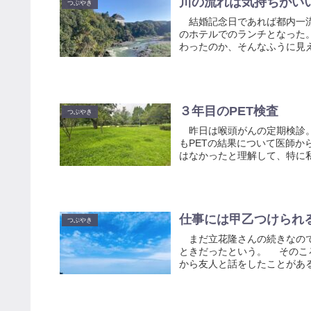
川の流れは気持ちが
つぶやき
結婚記念日であれば都内一流
のホテルでのランチとなった
わったのか、そんなふうに見え
３年目のPET検査
つぶやき
昨日は喉頭がんの定期検診。
もPETの結果について医師
はなかったと理解して、特に私
仕事には甲乙つけられ
つぶやき
まだ立花隆さんの続きなので
ときだったという。 そのこ
から友人と話をしたことがある