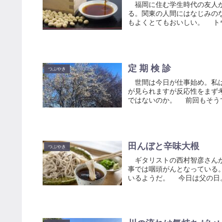
福岡に住む学生時代の友人か
る。関東の人間にはなじみの
もよくとてもおいしい。 トウ
定 期 検 診
つぶやき
世間は今日が仕事始め。私は
が見られますが反応性をまず
ではないのか。 前回もそうで
田んぼと辛味大根
つぶやき
ギタリストの西村智彦さんが
事では咽頭がんとなっている
いるようだ。 今日は父の日。