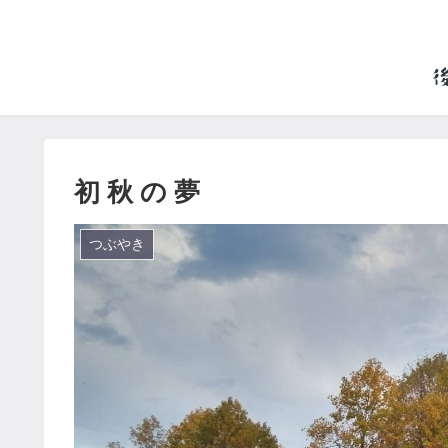
初 秋 の 夢
つぶやき