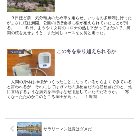
３日ほど前、気分転換のため車を走らせ、いつもの多摩湖に行った
がまさに桜は満開。公園のほぼ全域に桜が植えられていたことが判
る。 昨日、ようやく女房のコロナの熱も下がってきたので、満
開の桜を見せようと、また同じコースを女房と走った。...
この冬を乗り越えられるか
つぶやき
人間の身体は神様がつくったことになっているからよくできている
と言われるが、それにしてはガンだの脳梗塞だの心筋梗塞だのと、死
に直結するような病気を神様はなぜ用意していたのだろうか。 寒
くなったためかこのところ血圧が高い。 １週間...
サラリーマン社長はダメだ