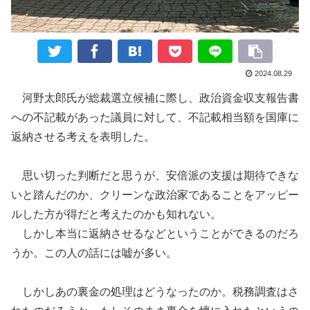
2024.08.29
河野太郎氏が総裁選立候補に際し、政治資金収支報告書
への不記載があった議員に対して
、
不記載相当額を国庫に
返納させる考えを表明した。
思い切った判断だと思うが、安倍派の支援は期待できな
いと踏んだのか、クリーンな政治
家
であることをアッピー
ルした方が得
だ
と考えたのかも知れない。
しかし本当に返納させるなどということができるのだろ
うか。この人の話には嘘が多い。
しかしあの裏金の処理はどうなったのか。税務調査はさ