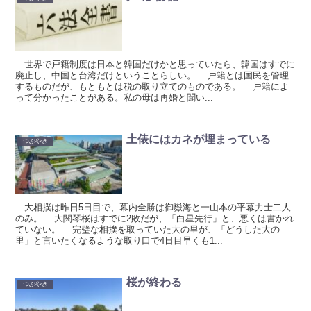
世界で戸籍制度は日本と韓国だけかと思っていたら、韓国はすでに
廃止し、中国と台湾だけということらしい。 戸籍とは国民を管理
するものだが、もともとは税の取り立てのものである。 戸籍によ
って分かったことがある。私の母は再婚と聞い...
土俵にはカネが埋まっている
つぶやき
大相撲は昨日5日目で、幕内全勝は御嶽海と一山本の平幕力士二人
のみ。 大関琴桜はすでに2敗だが、「白星先行」と、悪くは書かれ
ていない。 完璧な相撲を取っていた大の里が、「どうした大の
里」と言いたくなるような取り口で4日目早くも1...
桜が終わる
つぶやき