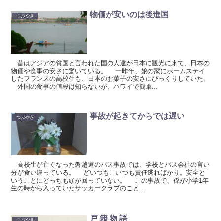
物価が安いのは後進国
つぶやき
昔はアジアの貧国と言われた国の人達が日本に観光に来て、日本の
物価や食事の安さに驚いている。 一昨年、娘の家にホームステイ
したフランスの高校生も、日本のお菓子の安さにびっくりしていた。
外国の食事の値段は知らないが、ハワイで簡単...
事故が起きてからでは遅い
つぶやき
高校生が亡くなった磐越道のバス事故では、学校とバス会社の言い
分が食い違っている。 どいつもこいつも責任逃ればかり。安全と
いうことにどっちも頭が回っていない。 この事故で、孫が小学1年
生の時から入っていたサッカークラブのこと...
戸 籍 物 語
つぶやき