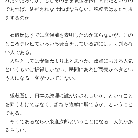
れたのだろうか。もしそのまま裏金を懐に入れたというの
であれば
、
糾弾されなければならない。税務署はまた忖度
をするのか。
石破氏はすでに立候補を表明したのか知らないが、
この
ところテレビで
いろいろ発言をしている割にはよく判らな
い人である。
人柄としては安倍氏より上と思
うが、
政治における人気
というものは損得しかない。
民間にあれば商売がヘタとい
う人になる。客がついてこない。
総裁選は、日本の総理に誰がふさわしいか
、
というこ
と
を
問
う
わけではな
く、
誰なら選挙に勝てるか、ということ
である。
そうであるなら小泉進次郎ということになる。人気があ
るらしい。