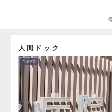
人 間 ド ッ ク
つぶやき