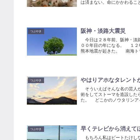
は済まない。命にかかわること
阪神・淡路大震災
つぶやき
今日は２８年前、阪神・淡路
００年目の年になる。 １２
熊本地震が起きた。 南海トラ
やはりアホなタレント
つぶやき
そういえばそんな名の芸人が
術をしてストーマを造設した
た。 どこかのノウタリンアイ
早くテレビから消えて
つぶやき
もちろん私はビートたけしな