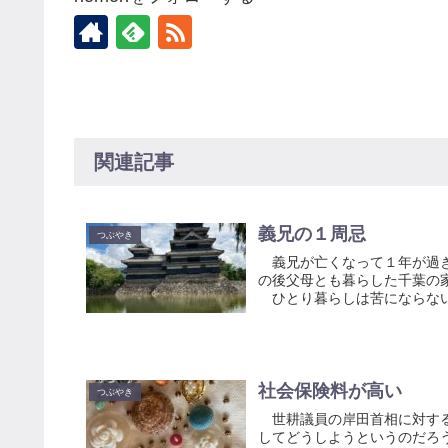
関連記事
義兄の１周忌
つぶやき
義兄が亡くなって１年が過ぎ
の後父母とも暮らした千葉の
ひとり暮らしは苦にならないと
社会保険料が高い
つぶやき
世耕議員の岸田首相に対する
してどうしようというのだろ