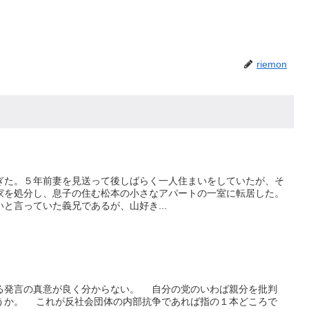
riemon
た。５年前妻を見送って後しばらく一人住まいをしていたが、そ
家を処分し、息子の住む松本の小さなアパートの一室に転居した。
言っていた義兄であるが、山好き...
発言の真意が良く分からない。 自分の党のいわば親分を批判
うか。 これが反社会団体の内部抗争であれば指の１本どころで