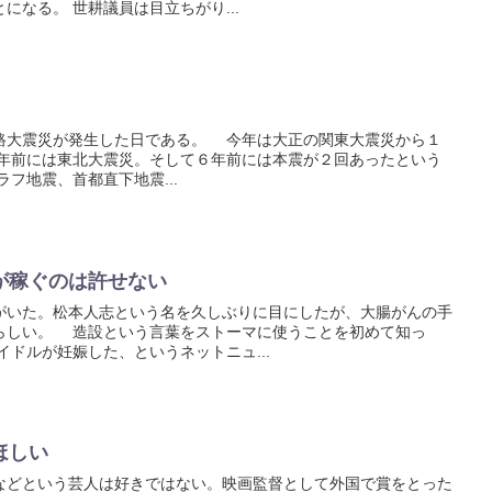
になる。 世耕議員は目立ちがり...
大震災が発生した日である。 今年は大正の関東大震災から１
年前には東北大震災。そして６年前には本震が２回あったという
フ地震、首都直下地震...
が稼ぐのは許せない
いた。松本人志という名を久しぶりに目にしたが、大腸がんの手
らしい。 造設という言葉をストーマに使うことを初めて知っ
ドルが妊娠した、というネットニュ...
ほしい
どという芸人は好きではない。映画監督として外国で賞をとった