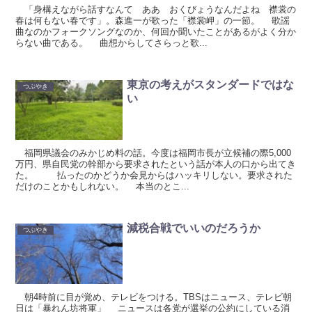
「身構えながら話すなんて ああ おくびょうなんだよね 襟裳の
春は何もない春です」。森進一が歌った「襟裳岬」の一節。 歌謡
曲なのかフォークソングなのか、何回か聞いたことがあるがよく分か
らない曲である。 曲想からしてさらっと歌...
東京の考えがスタンダードではな
つぶやき
い
福岡県議会のみかじめ料の話。今度は福岡市長が立候補の際5,000
万円、県自民党の幹部から要求されたという話が本人の口から出てき
た。 払ったのかどうか会見からはハッキリしない。要求された
だけのことかもしれない。 本当のとこ...
減税合戦でいいのだろうか
つぶやき
朝4時前に目が覚め、テレビをつける。TBSはニュース、テレビ朝
日は「暴れん坊将軍」 ニュースは各党が選挙の公約にしている消