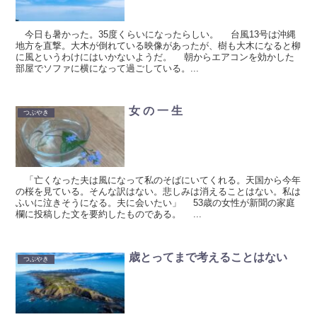
今日も暑かった。35度くらいになったらしい。 台風13号は沖縄
地方を直撃。大木が倒れている映像があったが、樹も大木になると柳
に風というわけにはいかないようだ。 朝からエアコンを効かした
部屋でソファに横になって過ごしている。...
女 の 一 生
つぶやき
「亡くなった夫は風になって私のそばにいてくれる。天国から今年
の桜を見ている。そんな訳はない。悲しみは消えることはない。私は
ふいに泣きそうになる。夫に会いたい」 53歳の女性が新聞の家庭
欄に投稿した文を要約したものである。 ...
歳とってまで考えることはない
つぶやき