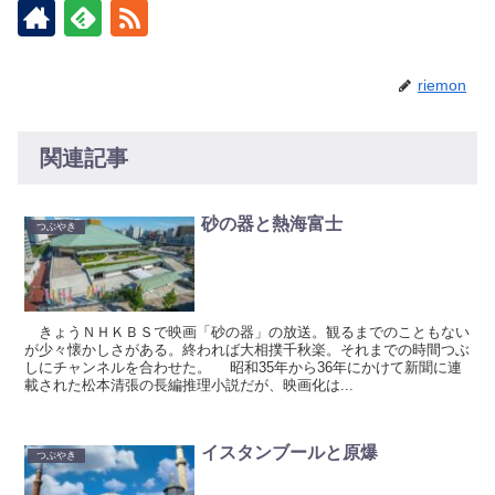
riemon
関連記事
砂の器と熱海富士
つぶやき
きょうＮＨＫＢＳで映画「砂の器」の放送。観るまでのこともない
が少々懐かしさがある。終われば大相撲千秋楽。それまでの時間つぶ
しにチャンネルを合わせた。 昭和35年から36年にかけて新聞に連
載された松本清張の長編推理小説だが、映画化は...
イスタンブールと原爆
つぶやき