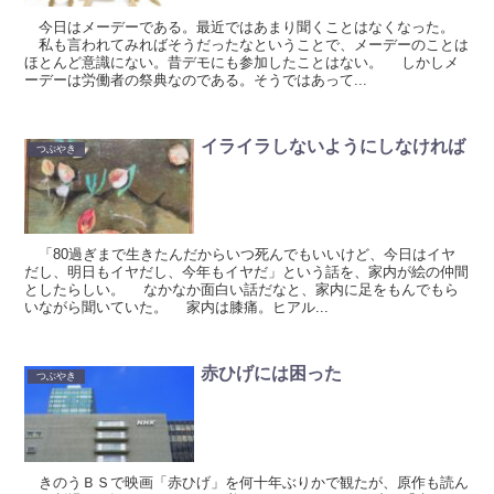
今日はメーデーである。最近ではあまり聞くことはなくなった。
私も言われてみればそうだったなということで、メーデーのことは
ほとんど意識にない。昔デモにも参加したことはない。 しかしメ
ーデーは労働者の祭典なのである。そうではあって...
イライラしないようにしなければ
つぶやき
「80過ぎまで生きたんだからいつ死んでもいいけど、今日はイヤ
だし、明日もイヤだし、今年もイヤだ」という話を、家内が絵の仲間
としたらしい。 なかなか面白い話だなと、家内に足をもんでもら
いながら聞いていた。 家内は膝痛。ヒアル...
赤ひげには困った
つぶやき
きのうＢＳで映画「赤ひげ」を何十年ぶりかで観たが、原作も読ん