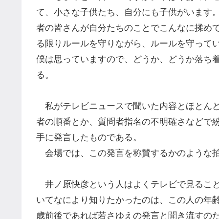
て、小さな子供たち、自分にも子供がいます
者の皆さんが自分たちのことでこんなに揉め
る限りルールを守りながら、ルールを守って
僕は思っていますので、どうか、どうか落ち
る。
私がテレビニュースで聞いた内容とほとんど
者の順番とか
、
質問者指名の不明確さなどで
手に
発言
したものである。
会場では、
こ
の発言を称賛するかのような
井ノ原
快彦という人はよくテレビで見るこ
いてなにより知りたかったのは、この人の年
歳前後であれば若さゆえの発言と聞き流すの