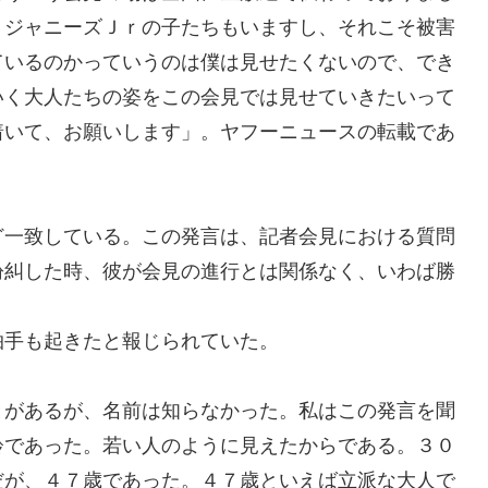
。ジャニーズ
Ｊｒ
の子たちもいますし、それこそ被害
ているのかっていうのは僕は見せたくないので、でき
いく大人たちの姿をこの会見では見せていきたいって
着いて、お願いします」。
ヤフーニュースの転載であ
一致している。この発言は
、
記者会見における
質問
紛糾した
時、彼が会見の進行とは関係なく
、
いわば勝
拍手も起きたと報じられていた
。
とがあるが、
名前は知らなかった。
私はこの発言を聞
齢であった。若い人のように見えたからである。３０
だが、
４７歳
であった。
４７歳といえば立派な大人で