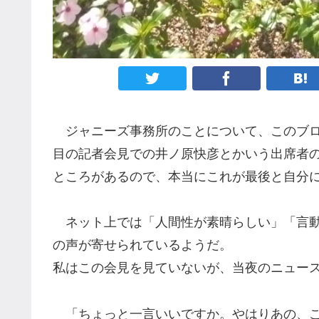
ジャニーズ事務所の
ことについて
、
このブ
目の記者会見
での
井ノ原
快彦
とかいう出席者
ところがあるので、
本当にこれが最後と
自分
ネット上では「人間性が
素晴らしい
」「言
の声
が寄せられている
ようだ。
私はこの会見
を
見ていないが、
当
夜の
ニュー
「ちょっと一言いいですか。やはりあの、こ