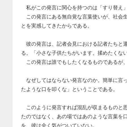
私がこの発言に関心を持つのは「すり替え」
この発言
に
ある
無自覚な
言葉
使いが
、社会
とを実感してきたからである。
彼の発言は
、
記者会見における
記者たちと
る。
「小さな子供たちがいます。揉めたくな
この発言は誰でもしたくなるものであるが、
なぜしてはならない発言なのか。
簡単に
言
たような口を叩くな
」
ということである。
このように発言すれば
混乱が収まるものと
たのではなく、あの場で
はあのような
言葉
を
を
、
彼は全く気がついていない。