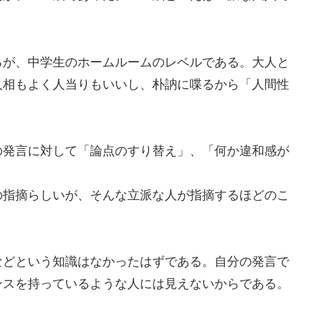
るが、中学生のホームルームのレベルである。
大人と
人相もよく人当りもいいし、
朴訥に喋るから「人間性
の発言に対して
「
論点
の
すり替え
」
、
「何か違和感
が
の指摘らしいが、そんな立派
な
人が
指摘するほどのこ
などという知識はなかったはずである。自分の発言で
ンス
を
持って
いるような人には見えないからである。