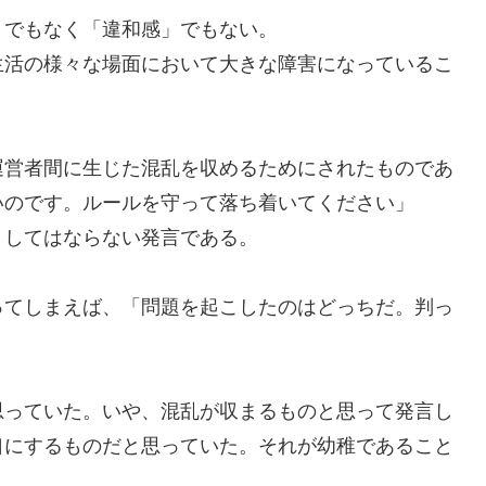
でもなく「違和感」でもない。
生活の様々な場面において大きな障害になっているこ
運営者間に生じた
混乱
を収める
ために
されたものであ
いのです。ルールを守って落ち着いてください」
してはならない発言である。
って
し
まえば
、
「
問題を起こしたのはどっちだ
。判っ
思っていた。いや、混乱が収まるものと思って発言し
口にするものだと思っていた。それが幼稚であること