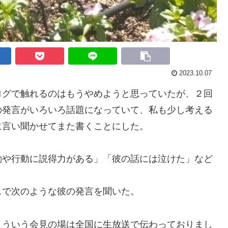
2023.10.07
ログで触れる
のは
もうやめようと
思っていたが、
２回
の発言がいろいろ話題になってい
て、私も少し考える
に言い聞かせ
てまた
書くことにした。
動や行動に説得力がある」「
彼の話には泣けた
」など
スで次のような彼の発言を聞いた。
ういう会見の場は全国に生放送で伝わっておりまし