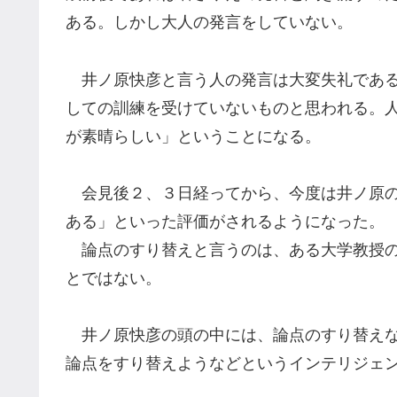
ある。しかし大人の発言をしていない。
井ノ原
快彦と言う人の発言は大変失礼であ
しての
訓練を受けていないものと思われる。
が素晴らしい」ということになる。
会見後２、３日経ってから
、今度は
井ノ原
ある
」
といった評価が
されるようになった。
論点
の
すり替え
と言うのは、ある大学教授
とではない。
井ノ原
快彦の頭の中には、論点のすり替え
論点をすり替えようなどとい
う
インテリジェ