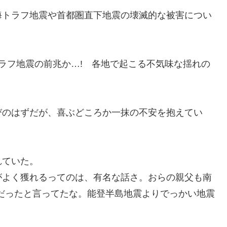
海トラフ地震や首都圏直下地震の壊滅的な被害につい
ラフ地震の前兆か
…
! 各地で起こる不気味な揺れの
のはずだが、喜ぶどころか
一抹の不安を抱えてい
れていた。
がよく獲れるってのは、有名な話さ。おらの親父も南
だったと言ってたな。能登半島地震よりでっかい地震