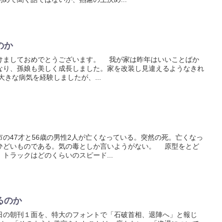
のか
ましておめでとうございます。 我が家は昨年はいいことばか
なり、孫娘も美しく成長しました。家を改装し見違えるようなきれ
きな病気を経験しましたが、...
の47才と56歳の男性2人が亡くなっている。突然の死。亡くなっ
ひどいものである。気の毒としか言いようがない。 原型をとど
トラックはどのくらいのスピード...
るのか
の朝刊１面を、特大のフォントで「石破首相、退陣へ」と報じ