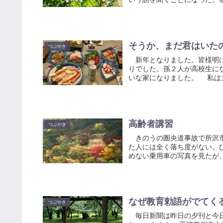
そうか、まだ君はいた
つぶやき
新年となりました。皆様明け
りでした。孫２人が高校生に
いな家になりました。 私は大
高齢者講習
つぶやき
きのうの圏央道事故で所沢市
た人には全く落ち度がない。
めない乗用車の写真を見たが、
なぜ教育勅語がでてく
つぶやき
毎日新聞は昨日の夕刊と今日