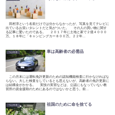
田村淳という名前だけでは分からなかったが、写真を見てテレビに
出ているお笑いタレントだと気がついた。 その人の買い物に関す
る記事に驚いたのである。 ２０１７年に土地と家で２億４０００
万。１８年に「キャンピングカー８００万。２２年...
車は高齢者の必需品
つぶやき
この月末には運転免許更新のための認知機能検査に行かなければな
らない。大した検査をしているとも思えないが、高齢者の免許更新に
は結構金がかかる。 実技の実習などは、公認にもなっていない教
習所の資金援助のためにあるのではないかと思う。前...
祖国のために命を捨てる
つぶやき