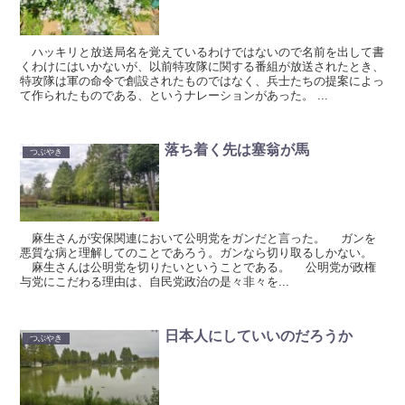
ハッキリと放送局名を覚えているわけではないので名前を出して書
くわけにはいかないが、以前特攻隊に関する番組が放送されたとき、
特攻隊は軍の命令で創設されたものではなく、兵士たちの提案によっ
て作られたものである、というナレーションがあった。 ...
落ち着く先は塞翁が馬
つぶやき
麻生さんが安保関連において公明党をガンだと言った。 ガンを
悪質な病と理解してのことであろう。ガンなら切り取るしかない。
麻生さんは公明党を切りたいということである。 公明党が政権
与党にこだわる理由は、自民党政治の是々非々を...
日本人にしていいのだろうか
つぶやき