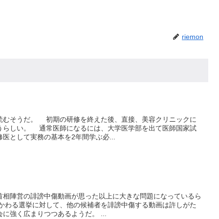
riemon
むそうだ。 初期の研修を終えた後、直接、美容クリニックに
うらしい。 通常医師になるには、大学医学部を出て医師国家試
医として実務の基本を2年間学ぶ必...
相陣営の誹謗中傷動画が思った以上に大きな問題になっているら
かわる選挙に対して、他の候補者を誹謗中傷する動画は許しがた
に強く広まりつつあるようだ。 ...