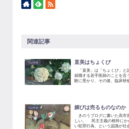
関連記事
直美はちょくび
つぶやき
「直美」は「ちょくび」と読
就職する若手医師のことを言
験に受かり、その後、臨床研修
媚びは売るものなのか
つぶやき
きのうブログに書いた高市首
しい。 民主主義の根幹にか
い犯罪行為、という認識が社会