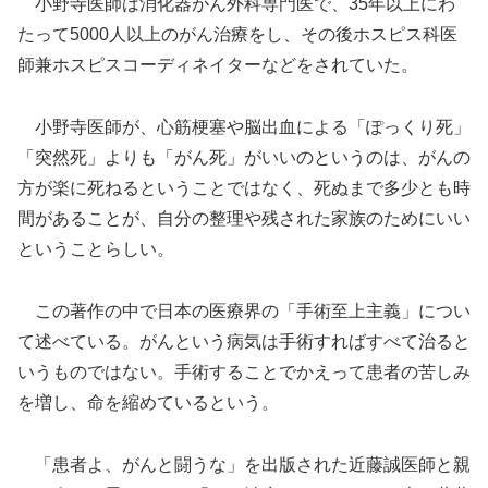
小野寺医師は消化器がん外科専門医で、35年以上にわ
たって5000人以上のがん治療をし、その後ホスピス科医
師兼ホスピスコーディネイターなどをされていた。
小野寺医師が、心筋梗塞や脳出血による「ぽっくり死」
「突然死」よりも「がん死」がいいのというのは、がんの
方が楽に死ねるということではなく、死ぬまで多少とも時
間があることが、自分の整理や残された家族のためにいい
ということらしい。
この著作の中で日本の医療界の「手術至上主義」につい
て述べている。がんという病気は手術すればすべて治ると
いうものではない。手術することでかえって患者の苦しみ
を増し、命を縮めているという。
「患者よ、がんと闘うな」を出版された近藤誠医師と親