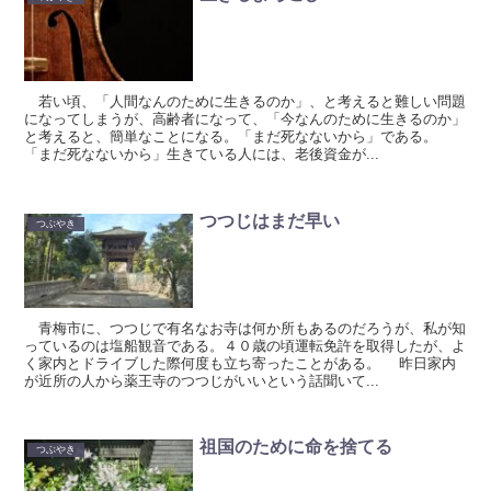
若い頃、「人間なんのために生きるのか」、と考えると難しい問題
になってしまうが、高齢者になって、「今なんのために生きるのか」
と考えると、簡単なことになる。「まだ死なないから」である。
「まだ死なないから」生きている人には、老後資金が...
つつじはまだ早い
つぶやき
青梅市に、つつじで有名なお寺は何か所もあるのだろうが、私が知
っているのは塩船観音である。４０歳の頃運転免許を取得したが、よ
く家内とドライブした際何度も立ち寄ったことがある。 昨日家内
が近所の人から薬王寺のつつじがいいという話聞いて...
祖国のために命を捨てる
つぶやき