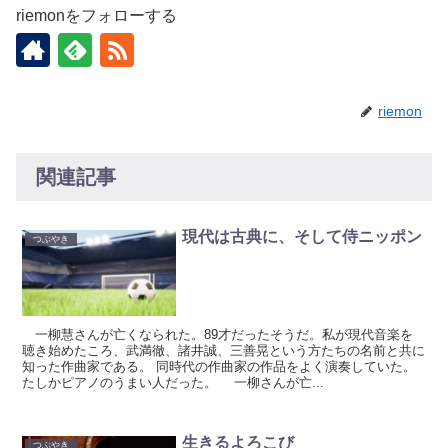
riemonをフォローする
riemon
関連記事
現代は古典に、そして侍ニッポン
つぶやき
一柳慧さんが亡くなられた。89才だったそうだ。私が現代音楽を
聴き始めたころ、武満徹、諸井誠、三善晃という方たちの名前と共に
知った作曲家である。 同時代の作曲家の作品をよく演奏していた。
たしかピアノのうまい人だった。 一柳さんが亡...
生きるよろこび
つぶやき