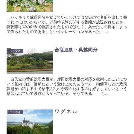
ハッキリと放送局名を覚えているわけではないので名前を出して書
くわけにはいかないが、以前特攻隊に関する番組が放送されたとき、
特攻隊は軍の命令で創設されたものではなく、兵士たちの提案によっ
て作られたものである、というナレーションがあった。 ...
合従連衡・呉越同舟
つぶやき
自民党の菅前総理大臣が、岸田総理大臣の対応を批判したことにつ
いて党内では、当然だという受け止めのある一方、物価高などの政策
課題が山積する中で結束の乱れが表面化するのは好ましくないという
懸念も出ていて波紋が広がっている、そうである。 ち...
ワ グ ネ ル
つぶやき