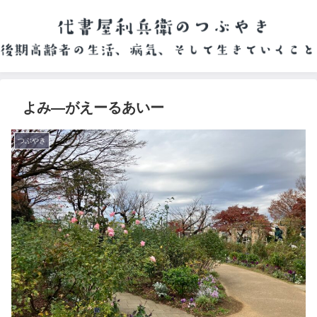
よみ―がえーるあいー
つぶやき