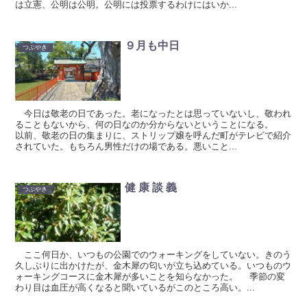
は立憲、公明は公明。公明には投票するわけにはいか...
９月も中日
つぶやき
今日は敬老の日であった。老になったとは思っていないし、敬われ
ることもないから、何の日なのか分からないということになる。
以前、敬老の日の集まりに、ストリップ嬢を呼んだ町がテレビで紹介
されていた。もちろん男性だけの場である。悪いこと...
健 康 談 義
つぶやき
ここ何日か、いつもの公園でのウォーキングをしていない。きのう
久しぶりに出かけたが、金木犀の匂いが立ち込めている。いつものウ
ォーキングコースに金木犀が多いことを知らなかった。 季節の変
わり目は血圧が高くなると聞いているがこのところ高い。...