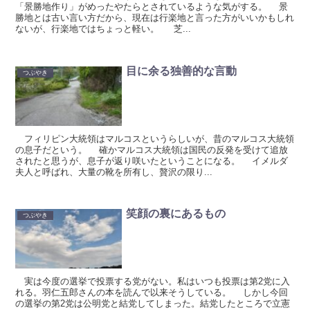
「景勝地作り」がめったやたらとされているような気がする。 景
勝地とは古い言い方だから、現在は行楽地と言った方がいいかもしれ
ないが、行楽地ではちょっと軽い。 芝...
目に余る独善的な言動
つぶやき
フィリピン大統領はマルコスというらしいが、昔のマルコス大統領
の息子だという。 確かマルコス大統領は国民の反発を受けて追放
されたと思うが、息子が返り咲いたということになる。 イメルダ
夫人と呼ばれ、大量の靴を所有し、贅沢の限り...
笑顔の裏にあるもの
つぶやき
実は今度の選挙で投票する党がない。私はいつも投票は第2党に入
れる。羽仁五郎さんの本を読んで以来そうしている。 しかし今回
の選挙の第2党は公明党と結党してしまった。結党したところで立憲