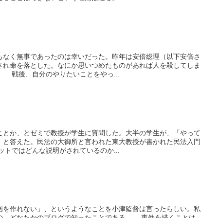
なく無事であったのは幸いだった。昨年は安倍総理（以下安倍さ
され命を落とした。なにか思いつめたものがあれば人を殺してしま
 戦後、自分のやりたいことをやっ...
とか、とゼミで教授が学生に質問した。大半の学生が、「やって
、と答えた。民法の大御所と言われた東大教授が書かれた民法入門
トではどんな説明がされているのか...
を作れない」、というようなことを小津監督は言ったらしい。私
の、どなたかのブログで知ったことである。 事件を描くことは