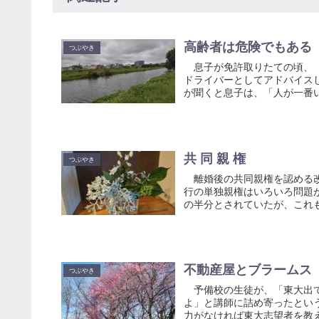
高齢者は危険でもある
つぶやき
息子が免許取りたての頃、「
ドライバーとしてアドバイス
が聞くと息子は、「人が一番い
共 同 親 権
つぶやき
離婚後の共同親権を認める改
行の単独親権はいろいろ問題
の半分とされていたが、これも
不動産屋とブラームス
つぶやき
予備校の生徒が、「東大出て
よ」と講師に詰め寄ったとい
力がなければ東大志望者を教え