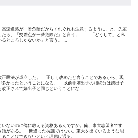
高速道路が一番危険だからくれぐれも注意するように」と、先輩
したら、「交差点が一番危険だ」と言う。 「どうして」と私
るところじゃないか」と言う。 ...
正民法が成立した。 正しく改めたと言うことであるから、現
が多かったということになる。 以前非嫡出子の相続分は嫡出子
改正されて嫡出子と同じということにな...
いないのに俺に教える資格あるんですか。俺、東大志望者です
う話がある。 間違った抗議ではない。東大を出ているような能
ることはできないという理屈は通る。 ...