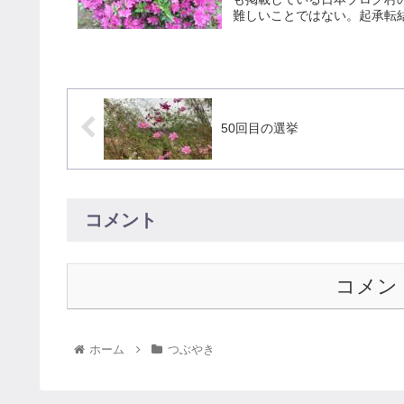
難しいことではない。起承転結
50回目の選挙
コメント
コメン
ホーム
つぶやき