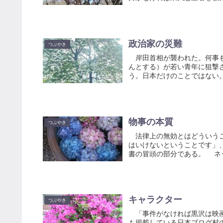
政治家の災難
つぶやき
岸田首相が襲われた。何事も
んとする）が若い青年に狙撃
う。日本だけのことではない。
物事の本質
つぶやき
法律上の無効とはどういうこ
はいけないということです」
書の冒頭の部分である。 ネッ
キャラクター
つぶやき
「事件がなければ黒沢は映画
も掲載している日本ブログ村