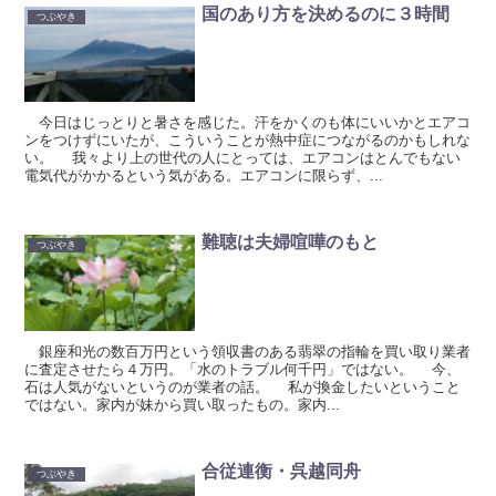
国のあり方を決めるのに３時間
つぶやき
今日はじっとりと暑さを感じた。汗をかくのも体にいいかとエアコ
ンをつけずにいたが、こういうことが熱中症につながるのかもしれな
い。 我々より上の世代の人にとっては、エアコンはとんでもない
電気代がかかるという気がある。エアコンに限らず、...
難聴は夫婦喧嘩のもと
つぶやき
銀座和光の数百万円という領収書のある翡翠の指輪を買い取り業者
に査定させたら４万円。「水のトラブル何千円」ではない。 今、
石は人気がないというのが業者の話。 私が換金したいということ
ではない。家内が妹から買い取ったもの。家内...
合従連衡・呉越同舟
つぶやき