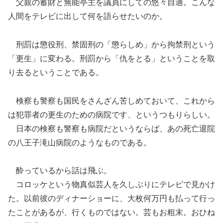
父親の蓄財と無能亭主を議員にしての悠々自適。こんな
人間をテレビに出して何を語らせたいのか。
刑罰は懲役刑、禁固刑の「懲らしめ」から拘禁刑という
「更生」に変わる。刑罰から「仇をとる」ということを取
り去るということである。
検察も警察も国民をさんざん苦しめておいて、これから
は犯罪者の更生のための病院です、というつもりらしい。
日本の検察も警察も病院だというならば、あの死亡退院
の八王子滝山病院のようなものである。
酔っているから話は飛ぶ。
コロッケという物真似芸人を久しぶりにテレビで見かけ
た。以前彼のディナーショーに、大枚何万円も払って行っ
たことがあるが、行くものではない。芸もお粗末。おひね