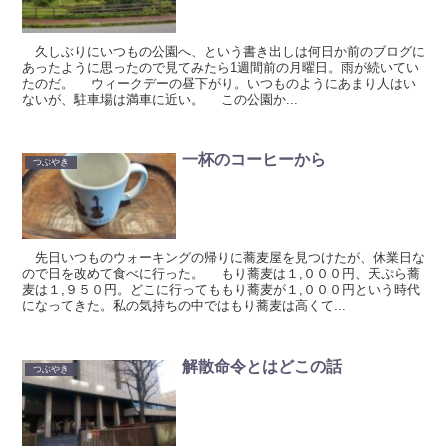
久しぶりにいつもの公園へ、という書き出しは何日か前のブログに
あったように思ったので見てみたら1週間前の月曜日。雨が続いてい
たのだ。 ウィークデーの昼下がり。いつものようにあまり人はい
ないが、駐車場は満車に近い。 この公園か...
一杯のコーヒーから
つぶやき
先日いつものウォーキングの帰りに蕎麦屋を見つけたが、休業日な
ので日を改めて食べに行った。 もり蕎麦は１,０００円、天ぷら蕎
麦は１,９５０円。どこに行ってももり蕎麦が１,０００円という時代
になってきた。私の気持ちの中ではもり蕎麦は高くて...
解散命令とはどこの話
つぶやき