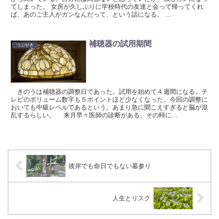
てしまった。 女房が久しぶりに学校時代の友達と会って帰ってくれ
ば、あのご主人がガンなんだって、という話になる。 ...
補聴器の試用期間
つぶやき
きのうは補聴器の調整日であった。試用を始めて４週間になる。テ
レビのボリューム数字も５ポイントほど少なくなった。今回の調整に
おいても中級レベルであるという。あまり急に聞こえすぎると脳が混
乱するらしい。 来月早々医師の診断がある。その時に...
彼岸でも命日でもない墓参り
人生とリスク