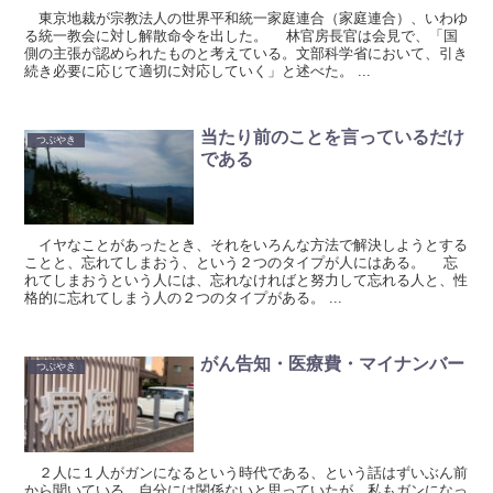
東京地裁が宗教法人の世界平和統一家庭連合（家庭連合）、いわゆ
る統一教会に対し解散命令を出した。 林官房長官は会見で、「国
側の主張が認められたものと考えている。文部科学省において、引き
続き必要に応じて適切に対応していく」と述べた。 ...
当たり前のことを言っているだけ
つぶやき
である
イヤなことがあったとき、それをいろんな方法で解決しようとする
ことと、忘れてしまおう、という２つのタイプが人にはある。 忘
れてしまおうという人には、忘れなければと努力して忘れる人と、性
格的に忘れてしまう人の２つのタイプがある。 ...
がん告知・医療費・マイナンバー
つぶやき
２人に１人がガンになるという時代である、という話はずいぶん前
から聞いている。自分には関係ないと思っていたが、私もガンになっ