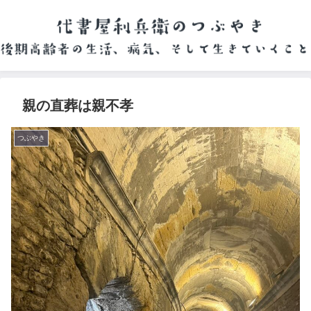
親の直葬は親不孝
つぶやき