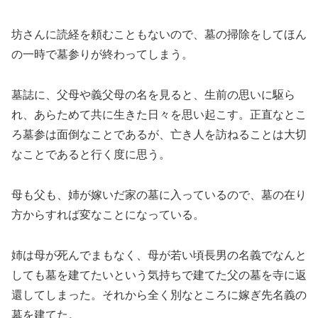
坊さんに読経を頼むこともないので、墓の掃除をしてほん
の一時で墓参りが終わってしまう。
墓誌に、父母や義父母の名を見ると、生前の思いに駆ら
れ、あらためて共に生きた日々を思い起こす。正直なとこ
ろ墓参は面倒なことであるが、亡き人を訪ねることは大切
なことであると行く度に思う。
母も父も、姉が嫁いだ家の墓に入っているので、墓の在り
方からすれば変なことになっている。
姉は母が死んでまもなく、母が若い頃長男の名義でなんと
しても墓を建てたいという気持ちで建てた父の墓を寺に返
還してしまった。それから全く別なところに嫁ぎ先名義の
墓を建てた。