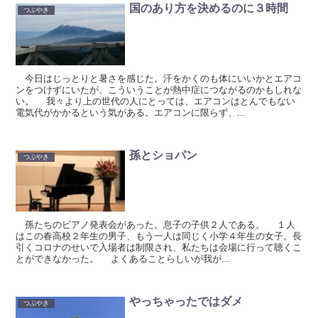
国のあり方を決めるのに３時間
つぶやき
今日はじっとりと暑さを感じた。汗をかくのも体にいいかとエアコ
ンをつけずにいたが、こういうことが熱中症につながるのかもしれな
い。 我々より上の世代の人にとっては、エアコンはとんでもない
電気代がかかるという気がある。エアコンに限らず、...
孫とショパン
つぶやき
孫たちのピアノ発表会があった。息子の子供２人である。 １人
はこの春高校２年生の男子、もう一人は同じく小学４年生の女子。長
引くコロナのせいで入場者は制限され、私たちは会場に行って聴くこ
とができなかった。 よくあることらしいが我が...
やっちゃったではダメ
つぶやき