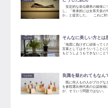
つぶやき
安定的な皇位継承の確保につ
し、「将来的には女系天皇の
か」と提言した。 これに対し
そんなに美しい方とは
つぶやき
「地震に負けずに頑張ってく
言葉としてはそういうことに
もどうしようもできないことで
良識を疑われてもなん
つぶやき
既に何人もの人がブログなど
を参院選比例代表の公認候補
が、そういう問題ではない。 