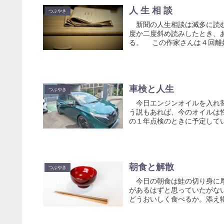
人 生 相 談
つぶやき
新聞の人生相談は滅多に読む
度か二度斜め読みしたとき、
る。 この作家さんは４回離婚
車検と人生
つぶやき
今日エンジンオイルを入れ替
う説もあれば、今のオイルは
の１年点検のときに予定してい
朝食と解散
つぶやき
今日の朝食は鮭の切り身に厚
があるはずと思っていたがな
どうおいしく食べるか。添え物