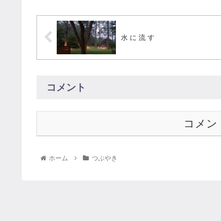
水 に 流 す
コメント
コメン
ホーム
つぶやき