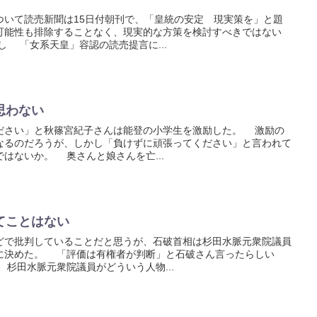
いて読売新聞は15日付朝刊で、「皇統の安定 現実策を」と題
可能性も排除することなく、現実的な方策を検討すべきではない
 「女系天皇」容認の読売提言に...
思わない
ださい」と秋篠宮紀子さんは能登の小学生を激励した。 激励の
なるのだろうが、しかし「負けずに頑張ってください」と言われて
はないか。 奥さんと娘さんを亡...
てことはない
で批判していることだと思うが、石破首相は杉田水脈元衆院議員
に決めた。 「評価は有権者が判断」と石破さん言ったらしい
杉田水脈元衆院議員がどういう人物...