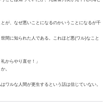
ことが、
な
ぜ悪いことになるのかいうことになるが千
く世
間
に知られた人である。これほど悪(ワル)なこと
。礼からやり直せ！」
うか
。
私は
ワル
な人間が更生するという話は信じていない。