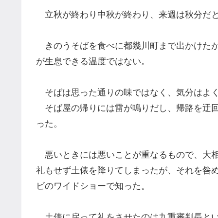
立秋が終わり中秋が終わり、来週は秋分だと
きのう
そばを食べに都幾川町まで出かけた
が生息できる温度ではない。
そばは思った通りの味ではなく、気分はよ
そば屋の帰りには雷が鳴りだし、帰路を迂
った。
悪いときには悪いことが重なるもので、大
礼も
せず土俵を降りてしまったが、それを咎
ビ
の
ワイドショーで知った。
土俵に戻って礼を
さ
せたのは九重審判長と