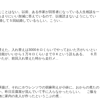
ことはない。以前、ある作家が回答者になっている人生相談を一
あまりにいい加減に答えているので、以後読まないようにしてい
して５回結婚しているらしい。こうい...
えた。入れ替えは3000キロくらいでやっておいた方がいいとい
性能がいいから１万キロくらいまでＯＫという説もある。 ６月
たが、前回入れ替えた時から走行メ...
揚げ。それにホウレンソウの胡麻和えが小鉢に。おからの煮たの
い。昨日豆腐屋が混んでいて手に入らなかったらしい。 ご飯を
に家内の友人が作ったというこぶの煮...