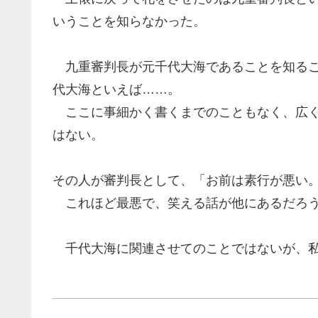
いうことを知らなかった。
九重
審判長
が元千代大海
であること
を知る
代大海といえば
……。
ここに事細かく書く
までのこともなく
、広
はない。
その人が
審判長として
、「お前は素行が悪い
これほど最悪で、笑える話
が他にあるだろ
千代大海に関連させてのことではないが、