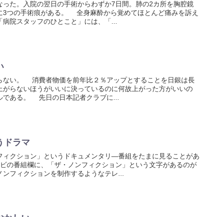
った。入院の翌日の手術からわずか7日間。肺の2カ所を胸腔鏡
に3つの手術痕がある。 全身麻酔から覚めてほとんど痛みを訴え
病院スタッフのひとこと」には、「...
い
ない。 消費者物価を前年比２％アップとすることを日銀は長
上がらないほうがいいに決っているのに何故上がった方がいいの
である。 先日の日本記者クラブに...
うドラマ
ィクション」というドキュメンタリ―番組をたまに見ることがあ
の番組欄に、「ザ・ノンフィクション」という文字があるのが
ンフィクションを制作するようなテレ...