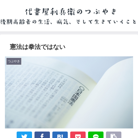
憲法は拳法ではない
つぶやき