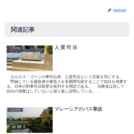
riemon
関連記事
人 質 司 法
つぶやき
カルロス・ゴーンの事件以来、人質司法という言葉を耳にする。
黙秘している被疑者や被告人を長期間勾留することで自白を強要す
る、日本の刑事司法制度を批判する用語である。 法務省は決して
自白の強要はしていないと繰り返し説明している。 ...
マレーシアのバス事故
つぶやき