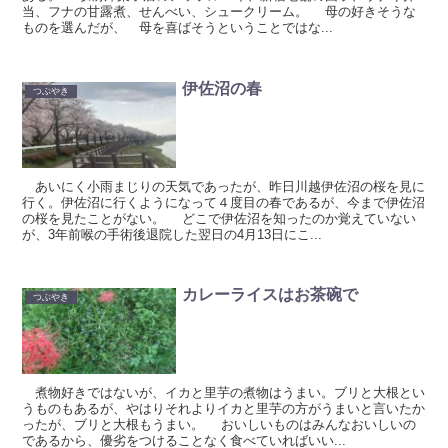
当、フナの甘露煮、せんべい、シュークリーム。 母の好きそうな
ものを選んだが、 母を喜ばそうということではな...
伊佐沼の春
つぶやき
あいにく小雨まじりの天気であったが、昨日川越伊佐沼の桜を見に
行く。伊佐沼に行くようになって４度目の春であるが、今まで伊佐沼
の桜を見たことがない。 どこで伊佐沼を知ったのか覚えていない
が、3年前喉の手術後退院した翌日の4月13日にこ...
カレーライスはお茶碗で
つぶやき
煮物好きではないが、イカと里芋の煮物はうまい。ブリと大根とい
うものもあるが、やはりそれよりイカと里芋の方がうまいと言いたか
ったが、ブリと大根もうまい。 おいしいものはみんなおいしいの
であるから、優劣をつけることなく食べていればいい...