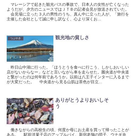
マレーシアで起きた観光バスの事故で、日本人の女性が亡くなった
ようだが、夕方のニュースではＪＴＢの記者会見が放送されていた。
会見場に立った３人の男性のうち、真ん中に立った人が、「旅行を
主催した会社として誠に申し訳なく、心より深くお...
観光地の貧しさ
つぶやき
昨日山中湖に行った。「ほうとうを食べに行こう、しかしおいしい
店がないからなー」などと言いながら車を走らせた。圏央道が中央道
と繋がったのは何年前であろうか。以前は八王子インターに入るまで
が大変だった。 中央道から見る山肌は茶色が目立...
ありがとうよりおいしそ
つぶやき
う
働きながらの高校生の頃、何度か母にお土産を買って帰ったことが
ある。 駅前洋菓子店のアップルパイ、新宿老舗の団子、ウナギ弁