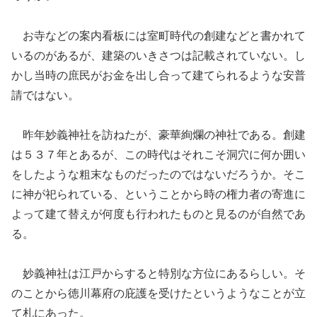
お寺などの案内看板には室町時代の創建などと書かれて
いるのがあるが、建築
の
いきさつは記載されていない。し
かし当時の庶民がお金を出し合って建てられるような
安普
請
ではない。
昨年妙義神社を訪ねたが、豪華絢爛の神社である。
創建
は５３７年とあるが、この時代はそれこそ洞穴に何か囲い
をしたような粗末なものだったのではないだろうか。
そこ
に神
が
祀られている、ということから時の権力者の寄進に
よって建て替えが何度も行われたものと見るのが自然であ
る。
妙義神社は江戸からすると特別な方位にあるらしい。そ
のことから徳川幕府の庇護を受けたというようなことが立
て札にあった。