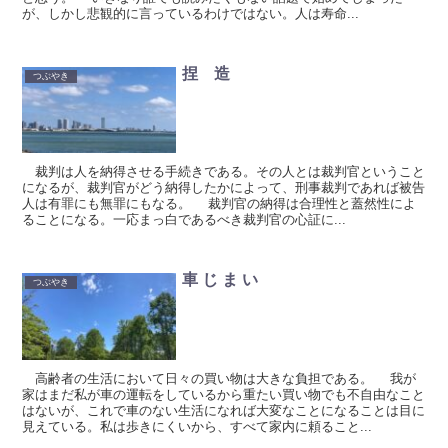
が、しかし悲観的に言っているわけではない。人は寿命...
捏 造
つぶやき
裁判は人を納得させる手続きである。その人とは裁判官ということ
になるが、裁判官がどう納得したかによって、刑事裁判であれば被告
人は有罪にも無罪にもなる。 裁判官の納得は合理性と蓋然性によ
ることになる。一応まっ白であるべき裁判官の心証に...
車 じ ま い
つぶやき
高齢者の生活において日々の買い物は大きな負担である。 我が
家はまだ私が車の運転をしているから重たい買い物でも不自由なこと
はないが、これで車のない生活になれば大変なことになることは目に
見えている。私は歩きにくいから、すべて家内に頼ること...