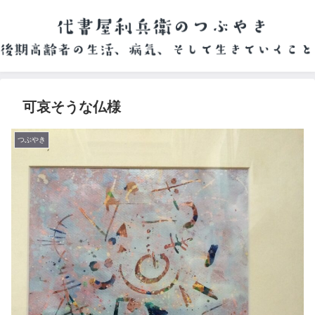
可哀そうな仏様
つぶやき