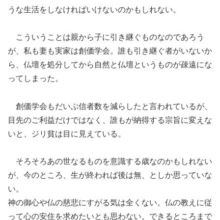
うな生活をしなければいけないのかもしれない。
こういうことは親から子に引き継ぐものなのであろう
が、私も妻も実家は創価学会。誰も引き
継ぐ者
がいないか
ら、
仏壇を処分してから
自然と
仏壇というものが疎遠にな
ってしまった。
創価学会も
だいぶ
信者数を減らしたと言われているが
、
目先のご利益だけではなく
、
誰もが納得する
宗旨
に
変えな
いと
、
ジリ貧は目に見えている。
そろそろあの世なるものを意識する歳なのかもしれない
が、今のところ、生が終われば後は無、としか思っていな
い。
神の御心や仏の慈悲にすがる気は
全くない。
仏の教えに従
って心の安住を求めたいとも思わない。できるところまで