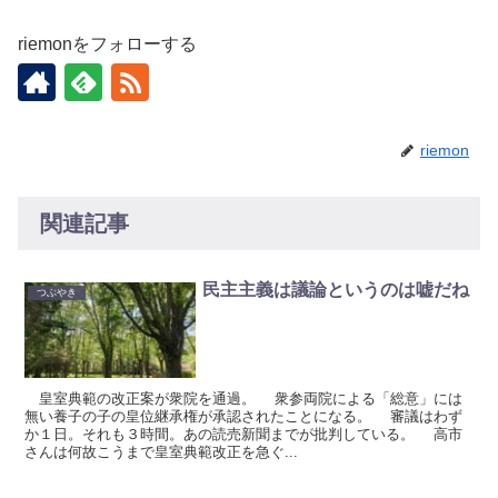
riemonをフォローする
riemon
関連記事
民主主義は議論というのは嘘だね
つぶやき
皇室典範の改正案が衆院を通過。 衆参両院による「総意」には
無い養子の子の皇位継承権が承認されたことになる。 審議はわず
か１日。それも３時間。あの読売新聞までが批判している。 高市
さんは何故こうまで皇室典範改正を急ぐ...