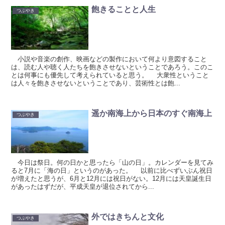
飽きることと人生
つぶやき
小説や音楽の創作、映画などの製作において何より意図すること
は、読む人や聴く人たちを飽きさせないということであろう。このこ
とは何事にも優先して考えられていると思う。 大衆性ということ
は人々を飽きさせないということであり、芸術性とは飽...
遥か南海上から日本のすぐ南海上
つぶやき
今日は祭日。何の日かと思ったら「山の日」。カレンダーを見てみ
ると7月に「海の日」というのがあった。 以前に比べずいぶん祝日
が増えたと思うが、6月と12月には祝日がない。12月には天皇誕生日
があったはずだが、平成天皇が退位されてから...
外ではきちんと文化
つぶやき