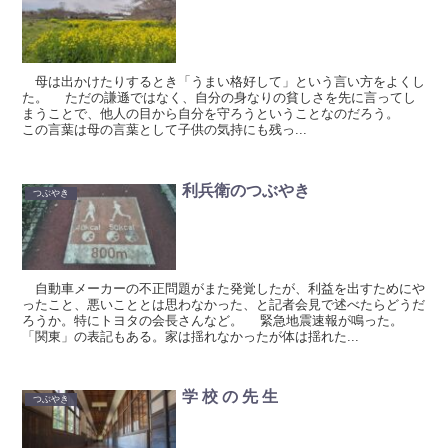
母は出かけたりするとき「うまい格好して」という言い方をよくし
た。 ただの謙遜ではなく、自分の身なりの貧しさを先に言ってし
まうことで、他人の目から自分を守ろうということなのだろう。
この言葉は母の言葉として子供の気持にも残っ...
利兵衛のつぶやき
つぶやき
自動車メーカーの不正問題がまた発覚したが、利益を出すためにや
ったこと、悪いこととは思わなかった、と記者会見で述べたらどうだ
ろうか。特にトヨタの会長さんなど。 緊急地震速報が鳴った。
「関東」の表記もある。家は揺れなかったが体は揺れた...
学 校 の 先 生
つぶやき