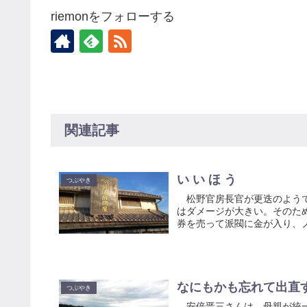
riemonをフォローする
関連記事
い い ほ う
つぶやき
松野官房長官が更迭のようで
はダメージが大きい。そのた
券を売って派閥に金が入り、ノ
なにもかも忘れて出直
つぶやき
安倍晋三さんは、母親が統一