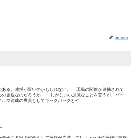
riemon
ある。逮捕が近いのかもしれない。 現職の閣僚が逮捕されて
めの更迭なのだろうか。 しかしいい加減なことを言うが、パー
ルマ達成の褒美としてキックバックとや...
す
教会に多額の献金をして家庭が崩壊してしまったその家族に銃撃