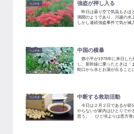
強盗が押し入る
つぶやき
昨日は曇り空で気温もさほど
満開のようであり、川越の水
しかし連続強盗事件で気が滅入
中国の横暴
つぶやき
鄧小平が1978年に来日し
し、新幹線に乗ったときは「
蛇口から水とお湯が出ることに
中断する救助活動
つぶやき
今日は２月２日であるが節分
やらないが家内はひとりでや
思う。 ひと頃よりは恵方巻の