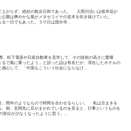
上がらず、絶好の散歩日和であった。 入間川沿いは彼岸花が
上公園は爽やかな風がメタセコイヤの並木を吹き抜けていた。
る一日でもあった。３０日は国分寺...
た際、松下電器や日産自動車を見学して、その技術の高さに驚嘆
まるで風に乗ったよう」と語った話は有名だが、滞在したホテルの
感心して、「中国もこういう社会にならなけ...
。閏年のようなもので時間を合わせるらしい。 私は豆まきを
る。朝、玄関先に豆がまかれているのを見ると、行事というものを
宣伝が少なくなったように思う。...