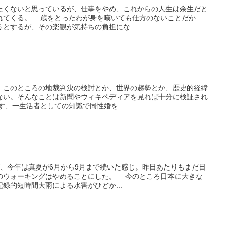
くないと思っているが、仕事をやめ、これからの人生は余生だと
れてくる。 歳をとったわが身を嘆いても仕方のないことだか
とするが、その楽観が気持ちの負担にな...
このところの地裁判決の検討とか、世界の趨勢とか、歴史的経緯
ない。そんなことは新聞やウィキペディアを見れば十分に検証され
、一生活者としての知識で同性婚を...
、今年は真夏が6月から9月まで続いた感じ。昨日あたりもまだ日
のウォーキングはやめることにした。 今のところ日本に大きな
録的短時間大雨による水害がひどか...