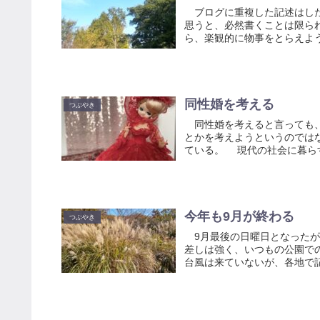
ブログに重複した記述はした
思うと、必然書くことは限ら
ら、楽観的に物事をとらえよう
同性婚を考える
つぶやき
同性婚を考えると言っても、
とかを考えようというのでは
ている。 現代の社会に暮らす
今年も9月が終わる
つぶやき
9月最後の日曜日となったが
差しは強く、いつもの公園で
台風は来ていないが、各地で記