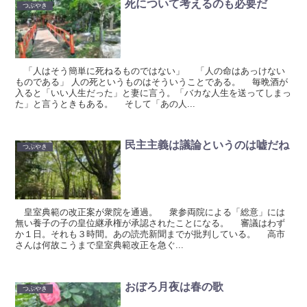
死について考えるのも必要だ
つぶやき
「人はそう簡単に死ねるものではない」 「人の命はあっけない
ものである」 人の死というものはそういうことである。 毎晩酒が
入ると「いい人生だった」と妻に言う。「バカな人生を送ってしまっ
た」と言うときもある。 そして「あの人...
民主主義は議論というのは嘘だね
つぶやき
皇室典範の改正案が衆院を通過。 衆参両院による「総意」には
無い養子の子の皇位継承権が承認されたことになる。 審議はわず
か１日。それも３時間。あの読売新聞までが批判している。 高市
さんは何故こうまで皇室典範改正を急ぐ...
おぼろ月夜は春の歌
つぶやき