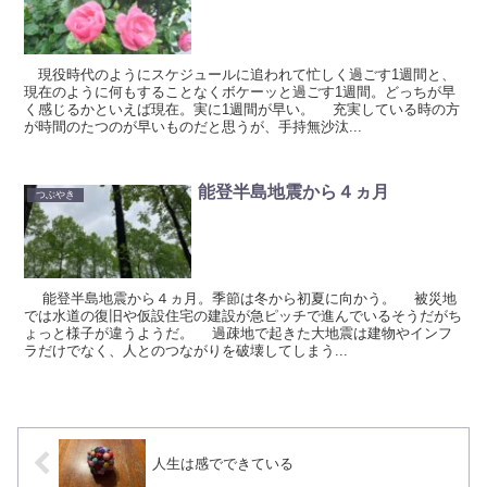
現役時代のようにスケジュールに追われて忙しく過ごす1週間と、
現在のように何もすることなくボケーッと過ごす1週間。どっちが早
く感じるかといえば現在。実に1週間が早い。 充実している時の方
が時間のたつのが早いものだと思うが、手持無沙汰...
能登半島地震から４ヵ月
つぶやき
能登半島地震から４ヵ月。季節は冬から初夏に向かう。 被災地
では水道の復旧や仮設住宅の建設が急ピッチで進んでいるそうだがち
ょっと様子が違うようだ。 過疎地で起きた大地震は建物やインフ
ラだけでなく、人とのつながりを破壊してしまう...
人生は感でできている