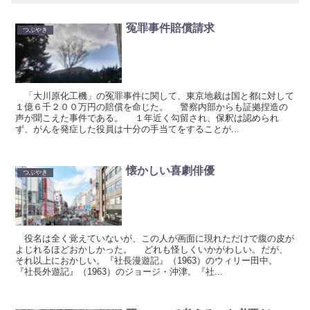
冤罪事件賠償請求
つぶやき
「大川原化工機」の冤罪事件に関して、東京地裁は国と都に対して
１億６千２００万円の賠償を命じた。 警察内部からも証拠捏造の
声が聞こえた事件である。 １年近く勾留され、保釈は認められ
ず、がんを発症した役員は十分の手当てをすることが...
懐かしい喜劇俳優
つぶやき
役名は全く覚えていないが、この人が画面に現れただけで腹の皮が
よじれるほどおかしかった。 どれも怪しくいかがわしい。だが、
それ以上におかしい。『社長漫遊記』（1963）のウィリー田中。
『社長外遊記』（1963）のジョージ・沖津。『社...