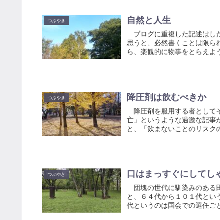
自然と人生
つぶやき
ブログに重複した記述はした
思うと、必然書くことは限ら
ら、楽観的に物事をとらえよう
降圧剤は飲むべきか
つぶやき
降圧剤を服用する者としてそ
亡」というような過激な記事
と、「飲まないことのリスクの
口はまっすぐにしてし
つぶやき
団塊の世代に馴染みのある田
と、６４代から１０１代とい
代というのは国会での選任ごと