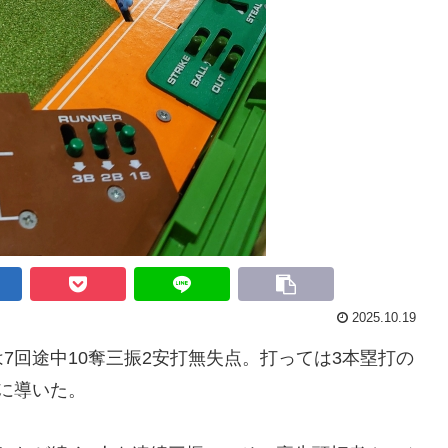
2025.10.19
回途中10奪三振2安打無失点。打っては3本塁打の
に導いた。