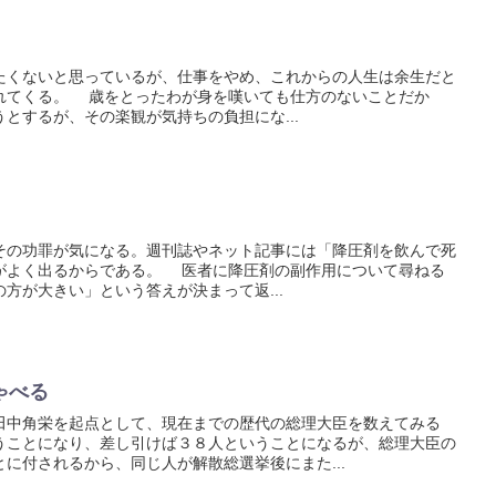
くないと思っているが、仕事をやめ、これからの人生は余生だと
れてくる。 歳をとったわが身を嘆いても仕方のないことだか
とするが、その楽観が気持ちの負担にな...
の功罪が気になる。週刊誌やネット記事には「降圧剤を飲んで死
がよく出るからである。 医者に降圧剤の副作用について尋ねる
方が大きい」という答えが決まって返...
ゃべる
中角栄を起点として、現在までの歴代の総理大臣を数えてみる
うことになり、差し引けば３８人ということになるが、総理大臣の
に付されるから、同じ人が解散総選挙後にまた...