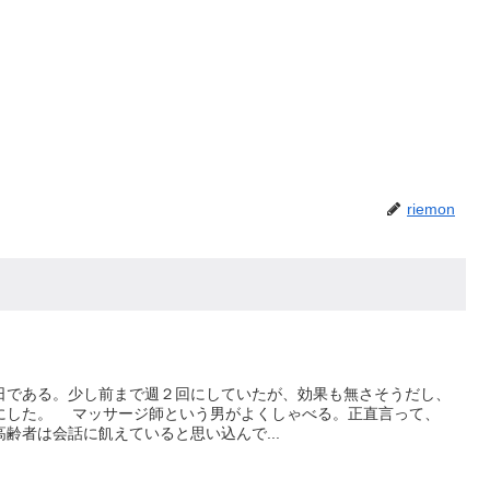
riemon
である。少し前まで週２回にしていたが、効果も無さそうだし、
にした。 マッサージ師という男がよくしゃべる。正直言って、
齢者は会話に飢えていると思い込んで...