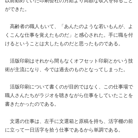
以前勤めていた
印刷
会社
の月給
より高額な収入を得ること
ができた。
高齢者の職人もいて、「あんたの
ような若い
もん
が、よ
くこんな仕事を覚えたものだ
」と感心
された
。
手に職を付
けるということは大した
ものだと思った
ものである。
活版印刷はそれから間もなく
オフセット
印刷とか
いう
技
術
が主流になり、今では過去のものとなってしまった。
活版印刷について書く
のが目的ではなく、
この仕事場で
職人さん
たちが
ラジオを
聴きながら
仕事を
していたことを
書きたかったのである。
文選の仕事は、左手に文選箱と原稿を持ち、活字棚の前
に立って一日活字を拾う仕事であるから単調である。