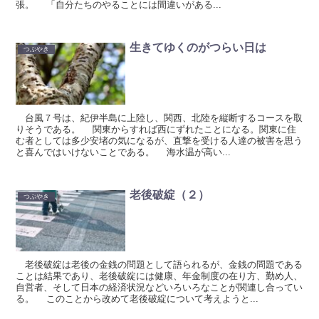
張。 「自分たちのやることには間違いがある...
生きてゆくのがつらい日は
つぶやき
台風７号は、紀伊半島に上陸し、関西、北陸を縦断するコースを取
りそうである。 関東からすれば西にずれたことになる。関東に住
む者としては多少安堵の気になるが、直撃を受ける人達の被害を思う
と喜んではいけないことである。 海水温が高い...
老後破綻（２）
つぶやき
老後破綻は老後の金銭の問題として語られるが、金銭の問題である
ことは結果であり、老後破綻には健康、年金制度の在り方、勤め人、
自営者、そして日本の経済状況などいろいろなことが関連し合ってい
る。 このことから改めて老後破綻について考えようと...