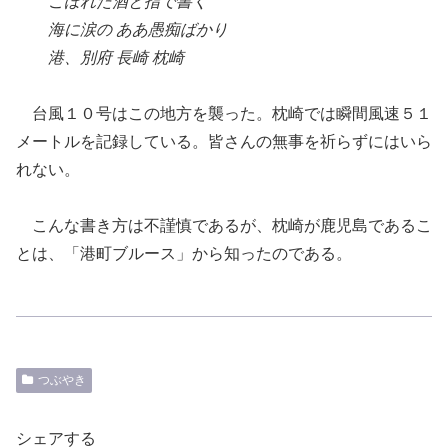
こぼれた酒と指で書く
海に涙の
ああ愚痴ばかり
港、別府
長崎
枕崎
台風１０号は
この地方を襲った。
枕崎
では
瞬間風速５１
メートル
を記録している。
皆さんの
無事を祈らずにはいら
れない。
こんな書き方
は
不謹慎であるが、枕崎が鹿児島であるこ
とは
、「港町ブルース」から
知ったのである。
つぶやき
シェアする