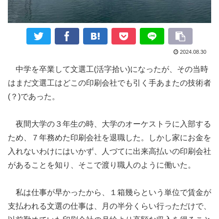
2024.08.30
中学を卒業して文選工
(
活字拾い
)
になったが、その当時
はまだ文選工はどこの印刷会社でも引く手あまたの技術者
(？)であった。
夜間大学の３年生の時、
大学のオーケストラに入部
する
ため、７年務めた印刷会社を退職した。
しかし家にお金を
入れないわけにはいかず、人
づ
てに
出来高
払
いの
印刷会社
が
あることを知り、
そこで
渡り職人のように
働いた。
私は仕事が早かったから、
１箱幾らという単位で賃金が
支払われる
文選の仕事は
、
月
の半分くらい
行っただけで、