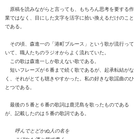
原稿を読みながらと言っても、もちろん思考を要する作
業ではなく、目にし
た
文字を活字
に拾い
換えるだけのこと
である。
その頃
、
森進一の「港町ブルース」という歌が流行って
い
て、職人たちのラジオからよく流れていた。
この歌は森進一しか歌えない歌である。
短いフレーズが
６
番
まで
続く歌である
が、
起承転結がな
く、
それがとても
聴きやすかった。
私の好きな歌謡曲のひ
とつである。
最後の５番と６番の歌詞は鹿児島を歌ったものである
が、記載したのは５番の歌詞である。
呼んでとどかぬ人の名を