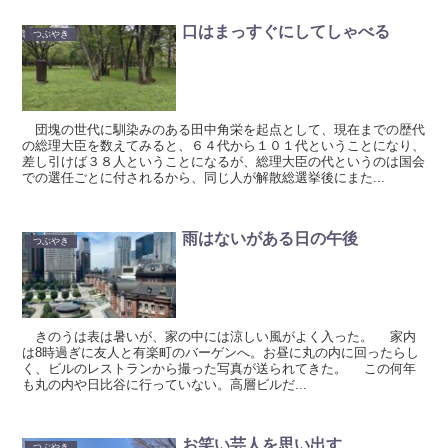
口はまっすぐにしてしゃべる
つぶやき
団塊の世代に馴染みのある田中角栄を起点として、現在までの歴代
の総理大臣を数えてみると、６４代から１０１代ということになり、
差し引けば３８人ということになるが、総理大臣の代というのは国会
での選任ごとに付されるから、同じ人が解散総選挙後にまた...
雨はないがある日の午後
つぶやき
きのうは表は暑いが、家の中には涼しい風がよく入った。 家内
は8時過ぎに友人と有楽町のバーゲンへ。お昼に丸の内に回ったらし
く、ビルのレストランから撮った写真が送られてきた。 この何年
も丸の内や日比谷に行っていない。高層ビルだ...
お笑い芸人を思い出す
つぶやき