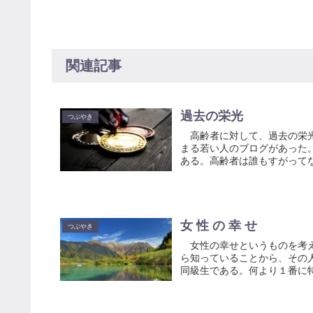
関連記事
過去の栄光
つぶやき
高齢者に対して、過去の栄光
まる若い人のブログがあった
ある。高齢者は誰もすがってな
女 性 の 幸 せ
つぶやき
女性の幸せというものを考え
ら知っていることから、その
同級生である。何より１番に特