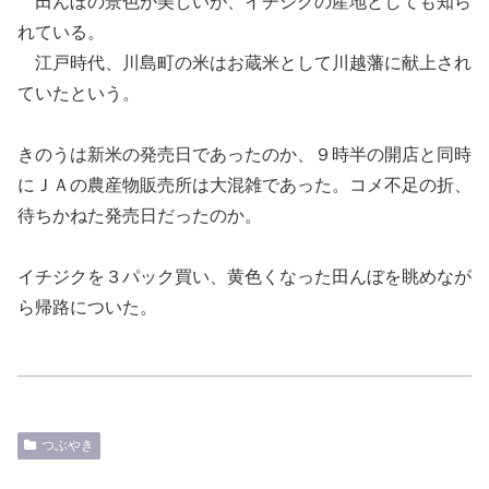
田んぼの景色が美しいが、イチジクの産地としても知ら
れている。
江戸時代、
川島町の米はお蔵米として川越藩に献上され
ていた
という。
きのうは新米の発売日であったのか、９時半の開店と同時
にＪＡの農産物販売所は大混雑であった。コメ不足の折、
待ちかねた発売日だったのか。
イチジクを３パック買い、黄色くなった田んぼを眺めなが
ら帰路についた。
つぶやき