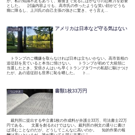
が、私の知識不足もあって、最後まで見るにはかなりの忍耐力を必要
とした。 討論内容よりも、高市氏の作ったような笑い顔がどうも
癇に障るし、上川氏の自己主張の強さに驚き、そう言え...
アメリカは日本など守る気はない
つぶやき
トランプのご機嫌を取らなければ日本は立ちいかない。高市首相の
追従顔を見ていると本当に情けない。 トランプが初めて大統領に
当選したとき、安倍さんはいち早くトランプタワーの私邸に駆けつけ
たが、あの追従顔も世界に恥を晒した。 ト...
書類1枚33万円
つぶやき
裁判所に提出する申立書1枚の作成料が弁護士33万、司法書士22万
円である。 文案を創るわけではない。裁判所の例文の通りに書け
ば済むことなのだが、どうしてこんなに高いのか。 知的作業の報
酬は高いというが、誰が書いても同じ文書にこ...