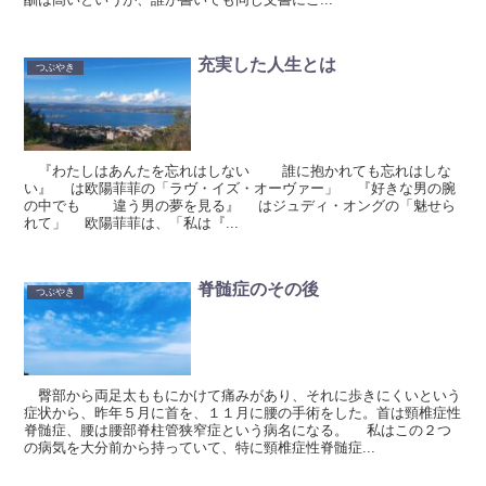
充実した人生とは
つぶやき
『わたしはあんたを忘れはしない 誰に抱かれても忘れはしな
い』 は欧陽菲菲の「ラヴ・イズ・オーヴァー」 『好きな男の腕
の中でも 違う男の夢を見る』 はジュディ・オングの「魅せら
れて」 欧陽菲菲は、「私は『...
脊髄症のその後
つぶやき
臀部から両足太ももにかけて痛みがあり、それに歩きにくいという
症状から、昨年５月に首を、１１月に腰の手術をした。首は頸椎症性
脊髄症、腰は腰部脊柱管狭窄症という病名になる。 私はこの２つ
の病気を大分前から持っていて、特に頸椎症性脊髄症...