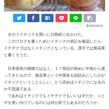
2024.09.02
きのうイチジクを買いに川島町に出かけた。
このブログを書くためにイチジクの表記を確認したら、
イチヂクではなくイチジクとなっている。漢字では無花果
と書くそうだ。
日本固有の植物ではなく、１７世紀の初めに中国から渡
ってきたもの
で
、
無花果
という中国名を訓読みにしたのが
イチジクということらしい。
どう読めばイチジクになるの
か
不思議である。
であれば
イチジク
でも
イチヂク
でもいい
はずだか、
ジと
ヂを使い分けている
のには何か訳でもあるのだろうか。