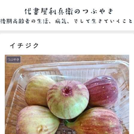
イ チ ジ ク
つぶやき